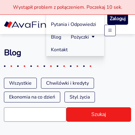
Wystąpił problem z połączeniem.
Poczekaj
10 sek.
Jak aplikować?
Zaloguj
Pytania i Odpowiedzi
Przejdź
Blog
Pożyczki
do
treści
Kontakt
Blog
Wszystkie
Chwilówki i kredyty
Ekonomia na co dzień
Styl życia
Szukaj