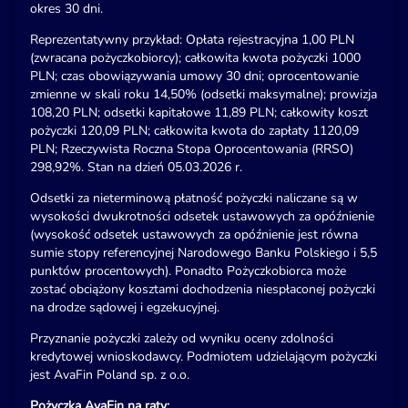
okres 30 dni.
Reprezentatywny przykład: Opłata rejestracyjna 1,00 PLN
(zwracana pożyczkobiorcy); całkowita kwota pożyczki 1000
PLN; czas obowiązywania umowy 30 dni; oprocentowanie
zmienne w skali roku 14,50% (odsetki maksymalne); prowizja
108,20 PLN; odsetki kapitałowe 11,89 PLN; całkowity koszt
pożyczki 120,09 PLN; całkowita kwota do zapłaty 1120,09
PLN; Rzeczywista Roczna Stopa Oprocentowania (RRSO)
298,92%. Stan na dzień 05.03.2026 r.
Odsetki za nieterminową płatność pożyczki naliczane są w
wysokości dwukrotności odsetek ustawowych za opóźnienie
(wysokość odsetek ustawowych za opóźnienie jest równa
sumie stopy referencyjnej Narodowego Banku Polskiego i 5,5
punktów procentowych). Ponadto Pożyczkobiorca może
zostać obciążony kosztami dochodzenia niespłaconej pożyczki
na drodze sądowej i egzekucyjnej.
Przyznanie pożyczki zależy od wyniku oceny zdolności
kredytowej wnioskodawcy. Podmiotem udzielającym pożyczki
jest AvaFin Poland sp. z o.o.
Pożyczka AvaFin na raty: