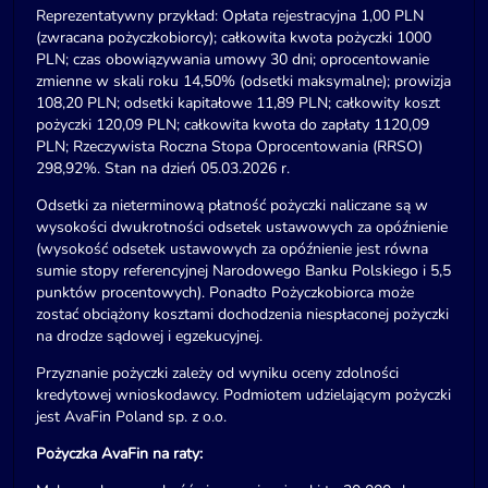
Reprezentatywny przykład: Opłata rejestracyjna 1,00 PLN
(zwracana pożyczkobiorcy); całkowita kwota pożyczki 1000
PLN; czas obowiązywania umowy 30 dni; oprocentowanie
zmienne w skali roku 14,50% (odsetki maksymalne); prowizja
108,20 PLN; odsetki kapitałowe 11,89 PLN; całkowity koszt
pożyczki 120,09 PLN; całkowita kwota do zapłaty 1120,09
PLN; Rzeczywista Roczna Stopa Oprocentowania (RRSO)
298,92%. Stan na dzień 05.03.2026 r.
Odsetki za nieterminową płatność pożyczki naliczane są w
wysokości dwukrotności odsetek ustawowych za opóźnienie
(wysokość odsetek ustawowych za opóźnienie jest równa
sumie stopy referencyjnej Narodowego Banku Polskiego i 5,5
punktów procentowych). Ponadto Pożyczkobiorca może
zostać obciążony kosztami dochodzenia niespłaconej pożyczki
na drodze sądowej i egzekucyjnej.
Przyznanie pożyczki zależy od wyniku oceny zdolności
kredytowej wnioskodawcy. Podmiotem udzielającym pożyczki
jest AvaFin Poland sp. z o.o.
Pożyczka AvaFin na raty: