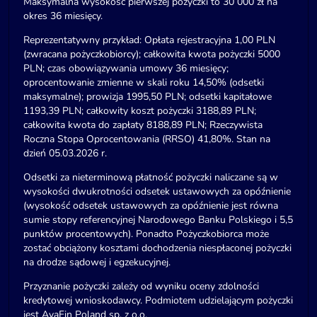
Maksymalna wysokość pierwszej pożyczki to 30 000 zł na
okres 36 miesięcy.
Reprezentatywny przykład: Opłata rejestracyjna 1,00 PLN
(zwracana pożyczkobiorcy); całkowita kwota pożyczki 5000
PLN; czas obowiązywania umowy 36 miesięcy;
oprocentowanie zmienne w skali roku 14,50% (odsetki
maksymalne); prowizja 1995,50 PLN; odsetki kapitałowe
1193,39 PLN; całkowity koszt pożyczki 3188,89 PLN;
całkowita kwota do zapłaty 8188,89 PLN; Rzeczywista
Roczna Stopa Oprocentowania (RRSO) 41,80%. Stan na
dzień 05.03.2026 r.
Odsetki za nieterminową płatność pożyczki naliczane są w
wysokości dwukrotności odsetek ustawowych za opóźnienie
(wysokość odsetek ustawowych za opóźnienie jest równa
sumie stopy referencyjnej Narodowego Banku Polskiego i 5,5
punktów procentowych). Ponadto Pożyczkobiorca może
zostać obciążony kosztami dochodzenia niespłaconej pożyczki
na drodze sądowej i egzekucyjnej.
Przyznanie pożyczki zależy od wyniku oceny zdolności
kredytowej wnioskodawcy. Podmiotem udzielającym pożyczki
jest AvaFin Poland sp. z o.o.