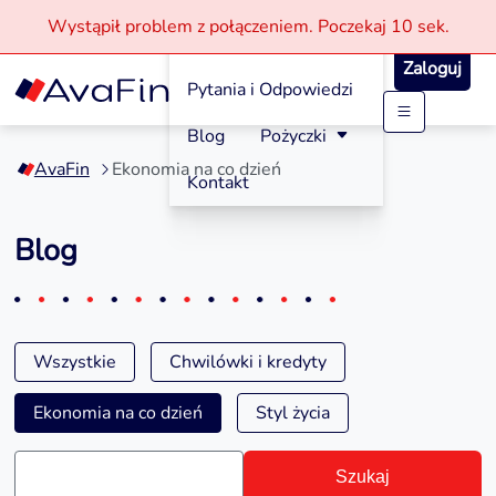
Wystąpił problem z połączeniem.
Poczekaj
10 sek.
Jak aplikować?
Zaloguj
Pytania i Odpowiedzi
Przejdź
Blog
Pożyczki
do
AvaFin
Ekonomia na co dzień
treści
Kontakt
Blog
Wszystkie
Chwilówki i kredyty
Ekonomia na co dzień
Styl życia
Szukaj