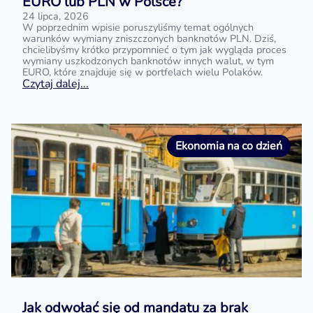
EURO lub PLN w Polsce?
24 lipca, 2026
W poprzednim wpisie poruszyliśmy temat ogólnych
warunków wymiany zniszczonych banknotów PLN. Dziś,
chcielibyśmy krótko przypomnieć o tym jak wygląda proces
wymiany uszkodzonych banknotów innych walut, w tym
EURO, które znajduje się w portfelach wielu Polaków.
Czytaj dalej...
Ekonomia na co dzień
Jak odwołać się od mandatu za brak