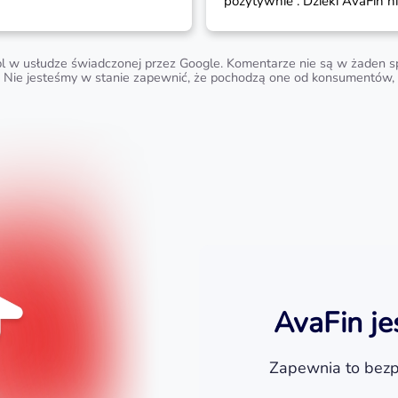
pozytywnie . Dzieki AvaFin nie musze
sie o nic martwic w przypadku
niespodziewanych wydatkow .
Polecam .
l w usłudze świadczonej przez Google. Komentarze nie są w żaden sp
 Nie jesteśmy w stanie zapewnić, że pochodzą one od konsumentów, k
AvaFin je
Zapewnia to bezp