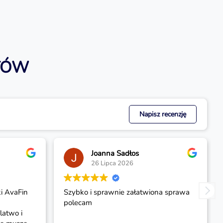
TÓW
Napisz recenzję
Joanna Sadłos
Leszek Borow
26 Lipca 2026
22 Lipca 2026
bko i sprawnie załatwiona sprawa
Bardzo szybko udziel
ecam
wygodną spłatą ❗