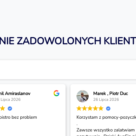
INIE ZADOWOLONYCH KLIEN
Marek , Piotr Duc
26 Lipca 2026
Korzystam z pomocy-pozyczki AvaFin
Szy
.
pol
Zawsze wszystko zalatwiam latwo i