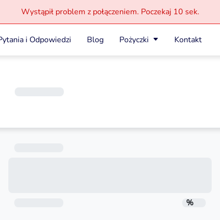
Wystąpił problem z połączeniem.
Poczekaj
10 sek.
Pytania i Odpowiedzi
Blog
Pożyczki
Kontakt
Okres spłaty
30 dni
Termin spłaty
RRSO
%