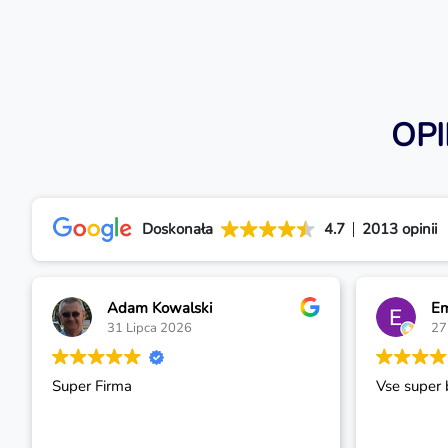
OP
Doskonała
4.7
2013 opinii
Kowalski
Emil Amiraslanov
ca 2026
27 Lipca 2026
Vse super bistro bez problem