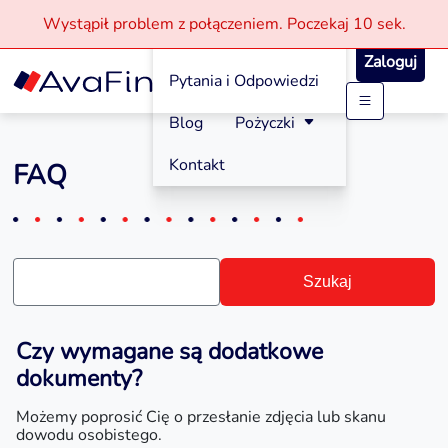
Wystąpił problem z połączeniem.
Poczekaj
10 sek.
Jak aplikować?
Zaloguj
Pytania i Odpowiedzi
Przejdź
Blog
Pożyczki
do
treści
Kontakt
FAQ
Szukaj
Czy wymagane są dodatkowe
dokumenty?
Możemy poprosić Cię o przesłanie zdjęcia lub skanu
dowodu osobistego.