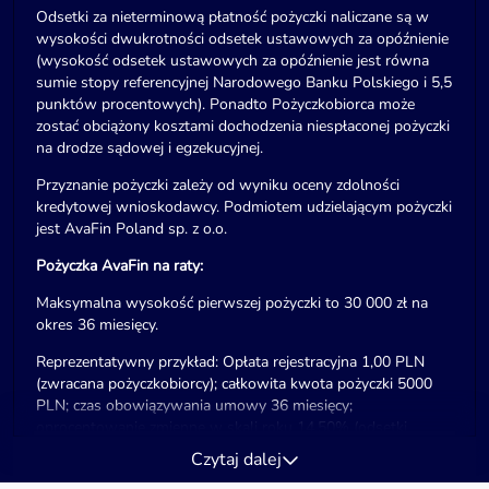
Odsetki za nieterminową płatność pożyczki naliczane są w
wysokości dwukrotności odsetek ustawowych za opóźnienie
(wysokość odsetek ustawowych za opóźnienie jest równa
sumie stopy referencyjnej Narodowego Banku Polskiego i 5,5
punktów procentowych). Ponadto Pożyczkobiorca może
zostać obciążony kosztami dochodzenia niespłaconej pożyczki
na drodze sądowej i egzekucyjnej.
Przyznanie pożyczki zależy od wyniku oceny zdolności
kredytowej wnioskodawcy. Podmiotem udzielającym pożyczki
jest AvaFin Poland sp. z o.o.
Pożyczka AvaFin na raty:
Maksymalna wysokość pierwszej pożyczki to 30 000 zł na
okres 36 miesięcy.
Reprezentatywny przykład: Opłata rejestracyjna 1,00 PLN
(zwracana pożyczkobiorcy); całkowita kwota pożyczki 5000
PLN; czas obowiązywania umowy 36 miesięcy;
oprocentowanie zmienne w skali roku 14,50% (odsetki
maksymalne); prowizja 1995,50 PLN; odsetki kapitałowe
Czytaj dalej
1193,39 PLN; całkowity koszt pożyczki 3188,89 PLN;