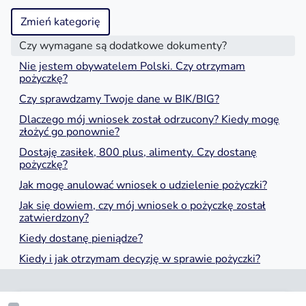
Zmień kategorię
Czy wymagane są dodatkowe dokumenty?
Nie jestem obywatelem Polski. Czy otrzymam
pożyczkę?
Czy sprawdzamy Twoje dane w BIK/BIG?
Dlaczego mój wniosek został odrzucony? Kiedy mogę
złożyć go ponownie?
Dostaję zasiłek, 800 plus, alimenty. Czy dostanę
pożyczkę?
Jak mogę anulować wniosek o udzielenie pożyczki?
Jak się dowiem, czy mój wniosek o pożyczkę został
zatwierdzony?
Kiedy dostanę pieniądze?
Kiedy i jak otrzymam decyzję w sprawie pożyczki?