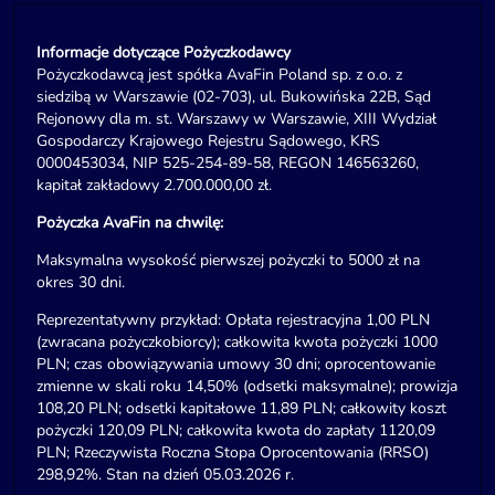
Informacje dotyczące Pożyczkodawcy
Pożyczkodawcą jest spółka AvaFin Poland sp. z o.o. z
siedzibą w Warszawie (02-703), ul. Bukowińska 22B, Sąd
Rejonowy dla m. st. Warszawy w Warszawie, XIII Wydział
Gospodarczy Krajowego Rejestru Sądowego, KRS
0000453034, NIP 525-254-89-58, REGON 146563260,
kapitał zakładowy 2.700.000,00 zł.
Pożyczka AvaFin na chwilę:
Maksymalna wysokość pierwszej pożyczki to 5000 zł na
okres 30 dni.
Reprezentatywny przykład: Opłata rejestracyjna 1,00 PLN
(zwracana pożyczkobiorcy); całkowita kwota pożyczki 1000
PLN; czas obowiązywania umowy 30 dni; oprocentowanie
zmienne w skali roku 14,50% (odsetki maksymalne); prowizja
108,20 PLN; odsetki kapitałowe 11,89 PLN; całkowity koszt
pożyczki 120,09 PLN; całkowita kwota do zapłaty 1120,09
PLN; Rzeczywista Roczna Stopa Oprocentowania (RRSO)
298,92%. Stan na dzień 05.03.2026 r.