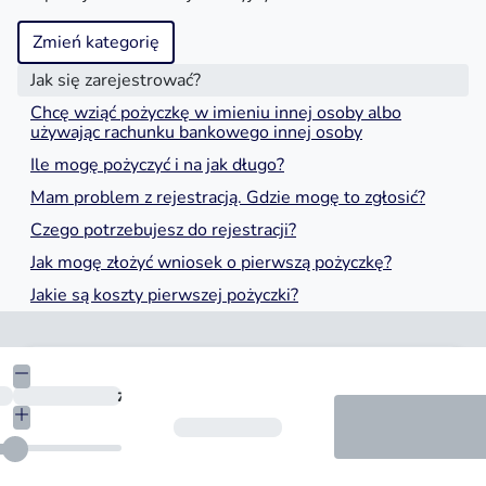
Zmień kategorię
Jak się zarejestrować?
Chcę wziąć pożyczkę w imieniu innej osoby albo
używając rachunku bankowego innej osoby
Ile mogę pożyczyć i na jak długo?
Mam problem z rejestracją. Gdzie mogę to zgłosić?
Czego potrzebujesz do rejestracji?
Jak mogę złożyć wniosek o pierwszą pożyczkę?
Jakie są koszty pierwszej pożyczki?
Kwota
zł
Okres spłaty