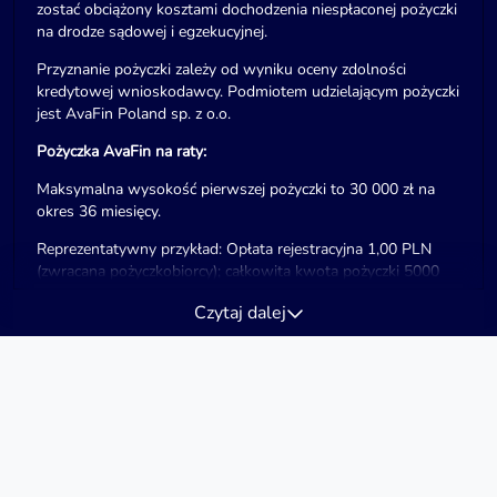
zostać obciążony kosztami dochodzenia niespłaconej pożyczki
na drodze sądowej i egzekucyjnej.
Przyznanie pożyczki zależy od wyniku oceny zdolności
kredytowej wnioskodawcy. Podmiotem udzielającym pożyczki
jest AvaFin Poland sp. z o.o.
Pożyczka AvaFin na raty:
Maksymalna wysokość pierwszej pożyczki to 30 000 zł na
okres 36 miesięcy.
Reprezentatywny przykład: Opłata rejestracyjna 1,00 PLN
(zwracana pożyczkobiorcy); całkowita kwota pożyczki 5000
PLN; czas obowiązywania umowy 36 miesięcy;
Czytaj dalej
oprocentowanie zmienne w skali roku 14,50% (odsetki
maksymalne); prowizja 1995,50 PLN; odsetki kapitałowe
1193,39 PLN; całkowity koszt pożyczki 3188,89 PLN;
całkowita kwota do zapłaty 8188,89 PLN; Rzeczywista
Roczna Stopa Oprocentowania (RRSO) 41,80%. Stan na
dzień 05.03.2026 r.
Odsetki za nieterminową płatność pożyczki naliczane są w
wysokości dwukrotności odsetek ustawowych za opóźnienie