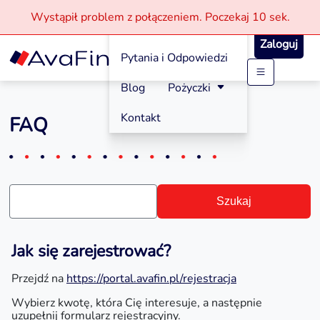
Wystąpił problem z połączeniem.
Poczekaj
10 sek.
Jak aplikować?
Zaloguj
Pytania i Odpowiedzi
Przejdź
Blog
Pożyczki
do
treści
Kontakt
FAQ
Szukaj
Jak się zarejestrować?
Przejdź na
https://portal.avafin.pl/rejestracja
Wybierz kwotę, która Cię interesuje, a następnie
uzupełnij formularz rejestracyjny.