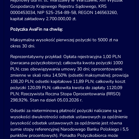
Rejonowy dla m. st. Warszawy w Warszawie, XIII Wydział
Gospodarczy Krajowego Rejestru Sądowego, KRS
0000453034, NIP 525-254-89-58, REGON 146563260,
kapitał zakładowy 2.700.000,00 zł.
Pożyczka AvaFin na chwilę:
Maksymalna wysokość pierwszej pożyczki to 5000 zł na
okres 30 dni.
Reprezentatywny przykład: Opłata rejestracyjna 1,00 PLN
(zwracana pożyczkobiorcy); całkowita kwota pożyczki 1000
PLN; czas obowiązywania umowy 30 dni; oprocentowanie
zmienne w skali roku 14,50% (odsetki maksymalne); prowizja
108,20 PLN; odsetki kapitałowe 11,89 PLN; całkowity koszt
pożyczki 120,09 PLN; całkowita kwota do zapłaty 1120,09
PLN; Rzeczywista Roczna Stopa Oprocentowania (RRSO)
298,92%. Stan na dzień 05.03.2026 r.
Odsetki za nieterminową płatność pożyczki naliczane są w
wysokości dwukrotności odsetek ustawowych za opóźnienie
(wysokość odsetek ustawowych za opóźnienie jest równa
sumie stopy referencyjnej Narodowego Banku Polskiego i 5,5
punktów procentowych). Ponadto Pożyczkobiorca może