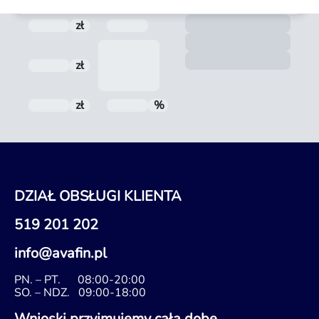
Form
zł
Prowizja
Termin spłaty
Zoba
Nota
zł
Odsetki
zł
Do spłaty
%
RRSO
DZIAŁ OBSŁUGI KLIENTA
519 201 202
info@avafin.pl
PN. – PT.
08:00-20:00
SO. – NDZ.
09:00-18:00
Wnioski przyjmujemy całą dobę