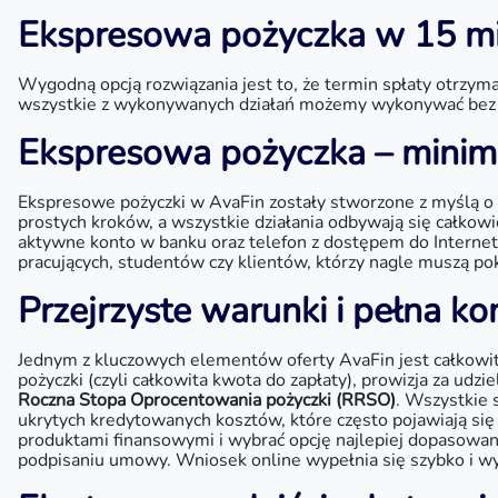
Ekspresowa pożyczka w 15 min
Wygodną opcją rozwiązania jest to, że termin spłaty otrzy
wszystkie z wykonywanych działań możemy wykonywać bez j
Ekspresowa pożyczka – mini
Ekspresowe pożyczki w AvaFin zostały stworzone z myślą o o
prostych kroków, a wszystkie działania odbywają się całkow
aktywne konto w banku oraz telefon z dostępem do Internetu
pracujących, studentów czy klientów, którzy nagle muszą 
Przejrzyste warunki i pełna k
Jednym z kluczowych elementów oferty AvaFin jest całkowita
pożyczki (czyli całkowita kwota do zapłaty), prowizja za udzi
Roczna Stopa Oprocentowania pożyczki (RRSO)
. Wszystkie 
ukrytych kredytowanych kosztów, które często pojawiają si
produktami finansowymi i wybrać opcję najlepiej dopasowan
podpisaniu umowy. Wniosek online wypełnia się szybko i w