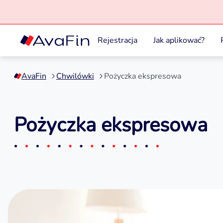
Rejestracja
Jak aplikować?
Przejdź
do
AvaFin
Chwilówki
Pożyczka ekspresowa
treści
Pożyczka ekspresowa