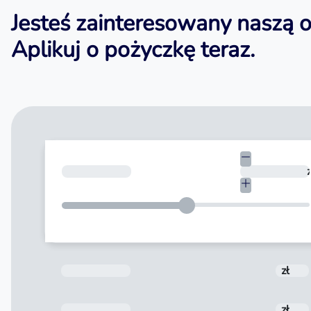
Jesteś zainteresowany naszą o
Aplikuj
o pożyczkę teraz.
Kwota
z
Prowizja
zł
Odsetki
zł