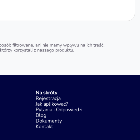
osób filtrowane, ani nie mamy wpływu na ich treść.
tórzy korzystali z naszego produktu.
Na skróty
Rejestracja
Jak aplikować?
Pytania i Odpowiedzi
Blog
Dokumenty
Kontakt