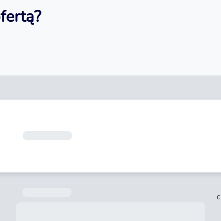
fertą?
ł
Okres spłaty
30 dni
Termin spłaty
c