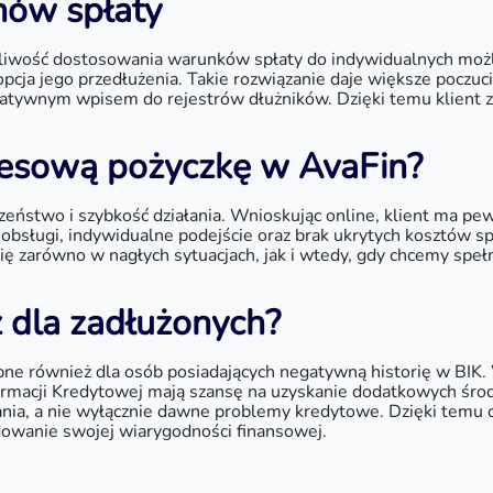
nów spłaty
iwość dostosowania warunków spłaty do indywidualnych możliw
 opcja jego przedłużenia. Takie rozwiązanie daje większe poczuc
gatywnym wpisem do rejestrów dłużników. Dzięki temu klient
esową pożyczkę w AvaFin?
ństwo i szybkość działania. Wnioskując online, klient ma pewn
bsługi, indywidualne podejście oraz brak ukrytych kosztów spr
ę zarówno w nagłych sytuacjach, jak i wtedy, gdy chcemy spełn
 dla zadłużonych?
ępne również dla osób posiadających negatywną historię w BIK.
ormacji Kredytowej mają szansę na uzyskanie dodatkowych śro
nia, a nie wyłącznie dawne problemy kredytowe. Dzięki temu o
dowanie swojej wiarygodności finansowej.