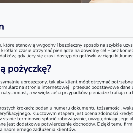
n
e
, które stanowią wygodny i bezpieczny sposób na szybkie uz
rótkim czasie otrzymać pieniądze na dowolny cel – bez koniec
atków, gdy liczy się czas i dostęp do gotówki w ciągu kilkuna
wą pożyczkę?
symalnie uproszczony, tak aby klient mógł otrzymać potrzebne
ić formularz na stronie internetowej i przesłać podstawowe 
natychmiast, a w większości przypadków pieniądze trafiają na
lku prostych krokach: podaniu numeru dokumentu tożsamości, ws
 weryfikacyjnego. Kluczowym etapem jest ocena zdolności kred
 w stanie terminowo spłacić zobowiązanie, uwzględniając jego
ne jest dodatkowe potwierdzenie dochodów. Dzięki temu firma
ka nadmiernego zadłużenia klientów.