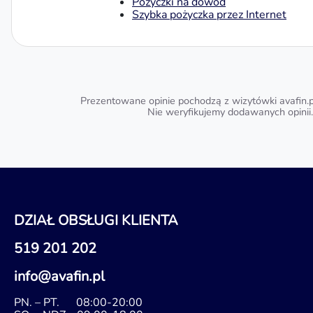
Pożyczki na dowód
Szybka pożyczka przez Internet
Prezentowane opinie pochodzą z wizytówki avafin.p
Nie weryfikujemy dodawanych opinii.
DZIAŁ OBSŁUGI KLIENTA
519 201 202
info@avafin.pl
PN. – PT.
08:00-20:00