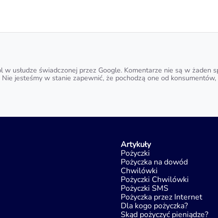
l w usłudze świadczonej przez Google. Komentarze nie są w żaden sp
 Nie jesteśmy w stanie zapewnić, że pochodzą one od konsumentów, k
Artykuły
Pożyczki
Pożyczka na dowód
Chwilówki
Pożyczki Chwilówki
Pożyczki SMS
Pożyczka przez Internet
Dla kogo pożyczka?
Skąd pożyczyć pieniądze?