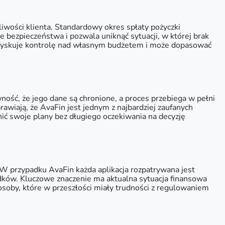
ości klienta. Standardowy okres spłaty pożyczki
ie bezpieczeństwa i pozwala uniknąć sytuacji, w której brak
 zyskuje kontrolę nad własnym budżetem i może dopasować
ość, że jego dane są chronione, a proces przebiega w pełni
awiają, że AvaFin jest jednym z najbardziej zaufanych
ić swoje plany bez długiego oczekiwania na decyzję
 W przypadku AvaFin każda aplikacja rozpatrywana jest
dków. Kluczowe znaczenie ma aktualna sytuacja finansowa
soby, które w przeszłości miały trudności z regulowaniem