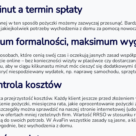
ut a termin spłaty
manej w ten sposób pożyczki możemy zazwyczaj przesunąć. Bar
akiejkolwiek potrzeby wychodzenia z domu za pomocą nowocz
mum formalności, maksimum wy
sobach, które cenią swój czas i oczekują jasnych zasad współp
icie online – bez konieczności wizyty w placówce czy dostarc
, aby w ciągu kilkunastu minut móc cieszyć się dodatkowymi ś
pokryć niespodziewany wydatek, np. naprawę samochodu, sprzę
ontrola kosztów
 przejrzystość kosztów. Każdy klient jeszcze przed złożeniem 
elenie pożyczki, miesięczna rata, jakie oprocentowanie pożyczki
szczegóły można sprawdzić na naszej stronie internetowej (udos
ę w ofertach mniej rzetelnych firm. Wartość RRSO w stosunku 
ą do swoich potrzeb. W AvaFin wszystkie zasady są jasne, a k
ygodnie, bez wychodzenia z domu.