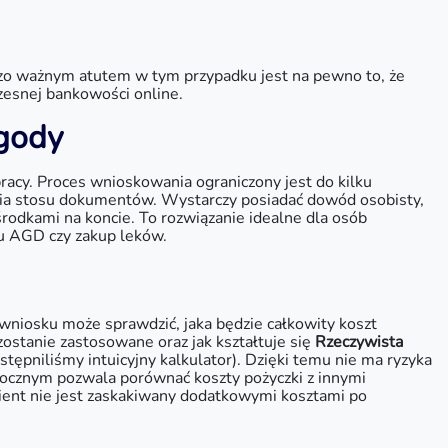
dzo ważnym atutem w tym przypadku jest na pewno to, że
esnej bankowości online.
gody
racy. Proces wnioskowania ograniczony jest do kilku
zania stosu dokumentów. Wystarczy posiadać dowód osobisty,
rodkami na koncie. To rozwiązanie idealne dla osób
tu AGD czy zakup leków.
wniosku może sprawdzić, jaka będzie całkowity koszt
 zostanie zastosowane oraz jak kształtuje się
Rzeczywista
tępniliśmy intuicyjny kalkulator). Dzięki temu nie ma ryzyka
rocznym pozwala porównać koszty pożyczki z innymi
lient nie jest zaskakiwany dodatkowymi kosztami po