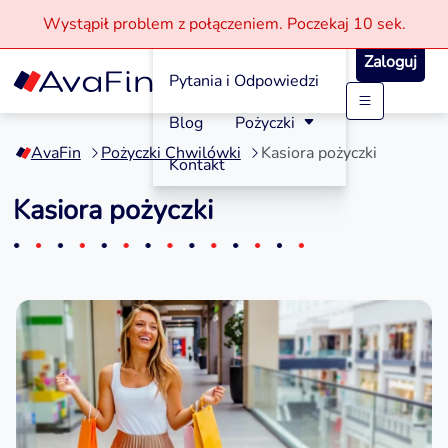
Wystąpił problem z połączeniem.
Poczekaj
10 sek.
Jak aplikować?
Zaloguj
Pytania i Odpowiedzi
Przejdź
Blog
Pożyczki
do
AvaFin
Pożyczki Chwilówki
Kasiora pożyczki
treści
Kontakt
Kasiora pożyczki