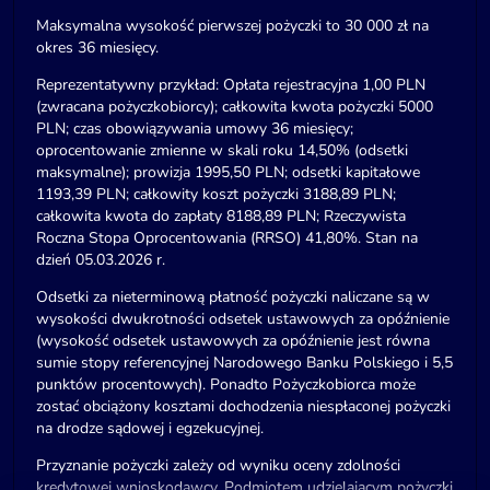
Maksymalna wysokość pierwszej pożyczki to 30 000 zł na
okres 36 miesięcy.
Reprezentatywny przykład: Opłata rejestracyjna 1,00 PLN
(zwracana pożyczkobiorcy); całkowita kwota pożyczki 5000
PLN; czas obowiązywania umowy 36 miesięcy;
oprocentowanie zmienne w skali roku 14,50% (odsetki
maksymalne); prowizja 1995,50 PLN; odsetki kapitałowe
1193,39 PLN; całkowity koszt pożyczki 3188,89 PLN;
całkowita kwota do zapłaty 8188,89 PLN; Rzeczywista
Roczna Stopa Oprocentowania (RRSO) 41,80%. Stan na
dzień 05.03.2026 r.
Odsetki za nieterminową płatność pożyczki naliczane są w
wysokości dwukrotności odsetek ustawowych za opóźnienie
(wysokość odsetek ustawowych za opóźnienie jest równa
sumie stopy referencyjnej Narodowego Banku Polskiego i 5,5
punktów procentowych). Ponadto Pożyczkobiorca może
zostać obciążony kosztami dochodzenia niespłaconej pożyczki
na drodze sądowej i egzekucyjnej.
Przyznanie pożyczki zależy od wyniku oceny zdolności
kredytowej wnioskodawcy. Podmiotem udzielającym pożyczki