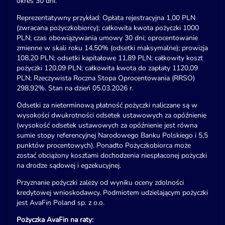
okres 30 dni.
Reprezentatywny przykład: Opłata rejestracyjna 1,00 PLN
(zwracana pożyczkobiorcy); całkowita kwota pożyczki 1000
PLN; czas obowiązywania umowy 30 dni; oprocentowanie
zmienne w skali roku 14,50% (odsetki maksymalne); prowizja
108,20 PLN; odsetki kapitałowe 11,89 PLN; całkowity koszt
pożyczki 120,09 PLN; całkowita kwota do zapłaty 1120,09
PLN; Rzeczywista Roczna Stopa Oprocentowania (RRSO)
298,92%. Stan na dzień 05.03.2026 r.
Odsetki za nieterminową płatność pożyczki naliczane są w
wysokości dwukrotności odsetek ustawowych za opóźnienie
(wysokość odsetek ustawowych za opóźnienie jest równa
sumie stopy referencyjnej Narodowego Banku Polskiego i 5,5
punktów procentowych). Ponadto Pożyczkobiorca może
zostać obciążony kosztami dochodzenia niespłaconej pożyczki
na drodze sądowej i egzekucyjnej.
Przyznanie pożyczki zależy od wyniku oceny zdolności
kredytowej wnioskodawcy. Podmiotem udzielającym pożyczki
jest AvaFin Poland sp. z o.o.
Pożyczka AvaFin na raty: