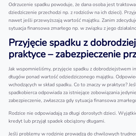
Odrzucenie spadku powoduje, że dana osoba jest traktowana
dziedziczenie przechodzi np. z rodziców na ich dzieci). Prz
nawet jeśli przewyższają wartość majątku. Zanim zdecyduje
sytuacja finansowa zmarłego np. w związku z jego działaln
Przyjęcie spadku z dobrodzi
praktyce – zabezpieczenie pr
Jak wspomnieliśmy, przyjęcie spadku z dobrodziejstwem in
długów ponad wartość odziedziczonego majątku. Odpowied
wchodzących w skład spadku. Co to znaczy w praktyce? Jeśl
spadkobierca odpowiada za istniejące zobowiązania jedynie
zabezpieczenie, zwłaszcza gdy sytuacja finansowa zmarłego
Rodzice nie odpowiadają za długi dorosłych dzieci. Wyjątk
kredyt lub przyjął spadek obciążony długami.
Jeśli problemy w rodzinie prowadzą do chwilowych trudnoś