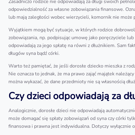
Zasadniczo rodzice nie odpowiadają za długi swoich pełnol
odpowiedzialność za własne zobowiązania finansowe. Oznacza
lub mają zaległości wobec wierzycieli, komornik nie może 
Wyjątkiem mogą być sytuacje, w których rodzice dobrowoln
zobowiązania, np. podpisując umowę jako poręczyciele lub 
odpowiadają za jego spłatę na równi z dłużnikiem. Sam fa
długów syna bądź córki.
Warto też pamiętać, że jeśli dorosłe dziecko mieszka z r
Nie oznacza to jednak, że ma prawo zająć majątek należący
można wykazać, że dane przedmioty nie są własnością dłuż
Czy dzieci odpowiadają za dł
Analogicznie, dorosłe dzieci nie odpowiadają automatycznie
może domagać się spłaty zobowiązań od syna czy córki tylk
finansowa i prawna jest indywidualna. Dotyczy wyłącznie 