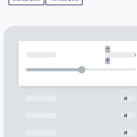
Kwota
z
Prowizja
zł
Odsetki
zł
Do spłaty
zł