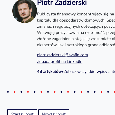
Piotr Zadzierski
Publicysta finansowy koncentrujący się n
kapitału dla gospodarstw domowych. Specj
zmianach regulacyjnych dotyczących pożycz
W swojej pracy stawia na rzetelność, przej
złożone zagadnienia stają się zrozumiałe 
ekspertów, jak i szerokiego grona odbiorc
piotr.zadzierski@avafin.com
Zobacz profil na LinkedIn
43 artykułów
•
Zobacz wszystkie wpisy aut
Starszy post
Nowszy post