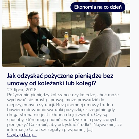
Ekonomia na co dzień
Jak odzyskać pożyczone pieniądze bez
umowy od koleżanki lub kolegi?
27 lipca, 2026
Pożyczenie pieniędzy koleżance czy koledze, choć może
wydawać się prostą sprawą, może prowadzić do
nieprzyjemnych sytuacji. Bez pisemnej umowy trudno
bowiem udowodnić warunki pożyczki, szczególnie gdy
druga strona nie jest skłonna do jej zwrotu. Czy są
sposoby, które mogą pomóc w odzyskaniu pożyczonych
pieniędzy? Co zrobić, aby odzyskać środki? Najważniejsze
informacje Ustal szczegóły i przypomnij […]
Czytaj dalej...