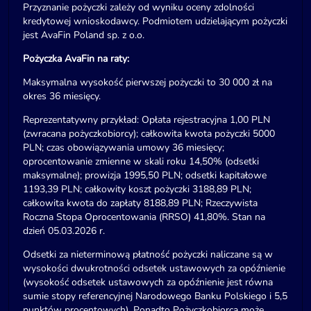
Przyznanie pożyczki zależy od wyniku oceny zdolności
kredytowej wnioskodawcy. Podmiotem udzielającym pożyczki
jest AvaFin Poland sp. z o.o.
Pożyczka AvaFin na raty:
Maksymalna wysokość pierwszej pożyczki to 30 000 zł na
okres 36 miesięcy.
Reprezentatywny przykład: Opłata rejestracyjna 1,00 PLN
(zwracana pożyczkobiorcy); całkowita kwota pożyczki 5000
PLN; czas obowiązywania umowy 36 miesięcy;
oprocentowanie zmienne w skali roku 14,50% (odsetki
maksymalne); prowizja 1995,50 PLN; odsetki kapitałowe
1193,39 PLN; całkowity koszt pożyczki 3188,89 PLN;
całkowita kwota do zapłaty 8188,89 PLN; Rzeczywista
Roczna Stopa Oprocentowania (RRSO) 41,80%. Stan na
dzień 05.03.2026 r.
Odsetki za nieterminową płatność pożyczki naliczane są w
wysokości dwukrotności odsetek ustawowych za opóźnienie
(wysokość odsetek ustawowych za opóźnienie jest równa
sumie stopy referencyjnej Narodowego Banku Polskiego i 5,5
punktów procentowych). Ponadto Pożyczkobiorca może