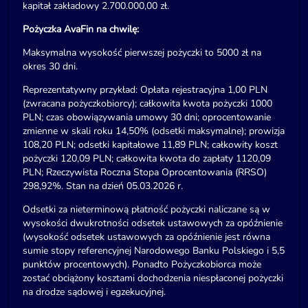
kapitał zakładowy 2.700.000,00 zł.
Pożyczka AvaFin na chwilę:
Maksymalna wysokość pierwszej pożyczki to 5000 zł na
okres 30 dni.
Reprezentatywny przykład: Opłata rejestracyjna 1,00 PLN
(zwracana pożyczkobiorcy); całkowita kwota pożyczki 1000
PLN; czas obowiązywania umowy 30 dni; oprocentowanie
zmienne w skali roku 14,50% (odsetki maksymalne); prowizja
108,20 PLN; odsetki kapitałowe 11,89 PLN; całkowity koszt
pożyczki 120,09 PLN; całkowita kwota do zapłaty 1120,09
PLN; Rzeczywista Roczna Stopa Oprocentowania (RRSO)
298,92%. Stan na dzień 05.03.2026 r.
Odsetki za nieterminową płatność pożyczki naliczane są w
wysokości dwukrotności odsetek ustawowych za opóźnienie
(wysokość odsetek ustawowych za opóźnienie jest równa
sumie stopy referencyjnej Narodowego Banku Polskiego i 5,5
punktów procentowych). Ponadto Pożyczkobiorca może
zostać obciążony kosztami dochodzenia niespłaconej pożyczki
na drodze sądowej i egzekucyjnej.