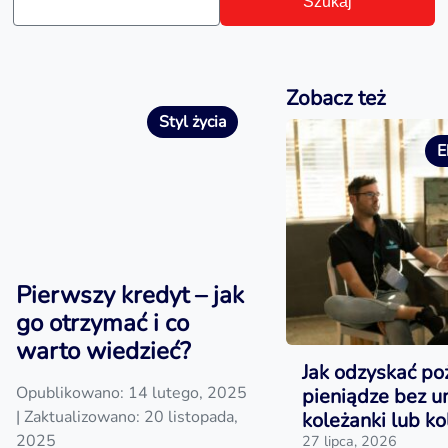
Szukaj
Zobacz też
Styl życia
E
Pierwszy kredyt – jak
go otrzymać i co
warto wiedzieć?
Jak odzyskać po
Opublikowano: 14 lutego, 2025
pieniądze bez 
| Zaktualizowano: 20 listopada,
koleżanki lub ko
2025
27 lipca, 2026