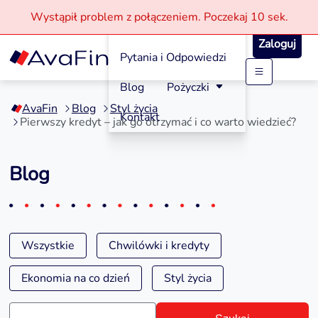
Wystąpił problem z połączeniem.
Poczekaj
10 sek.
Jak aplikować?
Zaloguj
Pytania i Odpowiedzi
Przejdź
Blog
Pożyczki
do
AvaFin
Blog
Styl życia
treści
Kontakt
Pierwszy kredyt – jak go otrzymać i co warto wiedzieć?
Blog
Wszystkie
Chwilówki i kredyty
Ekonomia na co dzień
Styl życia