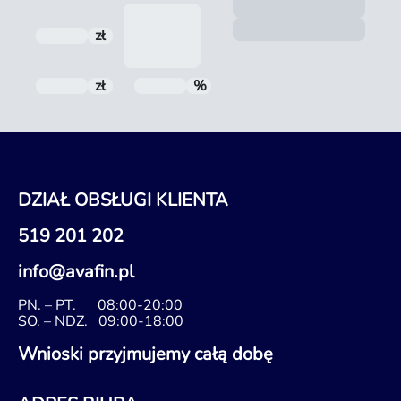
Zoba
Nota
zł
Odsetki
zł
Do spłaty
%
RRSO
DZIAŁ OBSŁUGI KLIENTA
519 201 202
info@avafin.pl
PN. – PT.
08:00-20:00
SO. – NDZ.
09:00-18:00
Wnioski przyjmujemy całą dobę