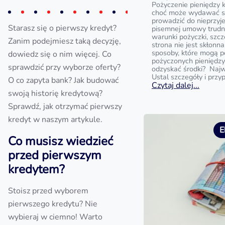
Pożyczenie pieniędzy 
choć może wydawać si
prowadzić do nieprzyj
Starasz się o pierwszy kredyt?
pisemnej umowy trud
warunki pożyczki, szc
Zanim podejmiesz taką decyzję,
strona nie jest skłonna
sposoby, które mogą 
dowiedz się o nim więcej. Co
pożyczonych pieniędzy?
sprawdzić przy wyborze oferty?
odzyskać środki? Najw
Ustal szczegóły i przy
O co zapyta bank? Jak budować
Czytaj dalej...
swoją historię kredytową?
Sprawdź, jak otrzymać pierwszy
kredyt w naszym artykule.
E
Co musisz wiedzieć
przed pierwszym
kredytem?
Stoisz przed wyborem
pierwszego kredytu? Nie
wybieraj w ciemno! Warto