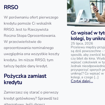
RRSO
W porównaniu ofert pierwszego
kredytu pomoże Ci wskaźnik
RRSO. Jest to Rzeczywista
Co wpisać w tyt
Roczna Stopa Oprocentowania.
kolegi, by unik
W przeciwieństwie do
25 lipca, 2026
Przelewy między przyj
oprocentowania nominalnego
są dziś powszechne – 
uwzględnia ona wszystkie koszty
sposób, aby zwrócić k
czy bilet do kina. Wyd
kredytu. Im niższe RRSO, tym
wpisać cokolwiek w ty
tańszy będzie dany kredyt.
Jednak nieodpowiedni
przysporzyć sporych p
uniknąć? Co wpisać w 
Pożyczka zamiast
kolegi, a czego […]
Czytaj dalej...
kredytu
Zamierzasz się starać o pierwszy
kredyt gotówkowy? Sprawdź też
alternatywy. Jeśli chcesz