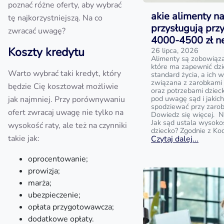
poznać różne oferty, aby wybrać
akie alimenty na
tę najkorzystniejszą. Na co
przysługują prz
zwracać uwagę?
4000-4500 zł n
Koszty kredytu
26 lipca, 2026
Alimenty są zobowiąz
które ma zapewnić dz
Warto wybrać taki kredyt, który
standard życia, a ich w
związana z zarobkami
będzie Cię kosztował możliwie
oraz potrzebami dziecka
pod uwagę sąd i jakic
jak najmniej. Przy porównywaniu
spodziewać przy zaro
ofert zwracaj uwagę nie tylko na
Dowiedz się więcej. N
Jak sąd ustala wysoko
wysokość raty, ale też na czynniki
dziecko? Zgodnie z Ko
takie jak:
Czytaj dalej...
oprocentowanie;
prowizja;
marża;
ubezpieczenie;
opłata przygotowawcza;
dodatkowe opłaty.