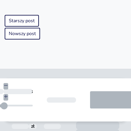
Starszy post
Nowszy post
Kwota
zł
Okres spłaty
Form
zł
Prowizja
Termin spłaty