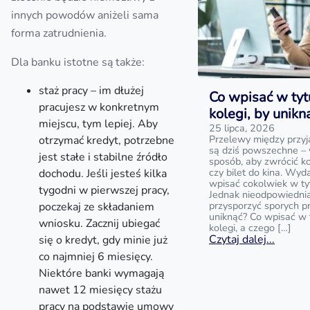
innych powodów aniżeli sama
forma zatrudnienia.
Dla banku istotne są także:
staż pracy – im dłużej
Co wpisać w tyt
pracujesz w konkretnym
kolegi, by unik
miejscu, tym lepiej. Aby
25 lipca, 2026
Przelewy między przyj
otrzymać kredyt, potrzebne
są dziś powszechne – 
jest stałe i stabilne źródło
sposób, aby zwrócić k
czy bilet do kina. Wyd
dochodu. Jeśli jesteś kilka
wpisać cokolwiek w ty
tygodni w pierwszej pracy,
Jednak nieodpowiedni
przysporzyć sporych p
poczekaj ze składaniem
uniknąć? Co wpisać w 
wniosku. Zacznij ubiegać
kolegi, a czego […]
Czytaj dalej...
się o kredyt, gdy minie już
co najmniej 6 miesięcy.
Niektóre banki wymagają
nawet 12 miesięcy stażu
pracy na podstawie umowy