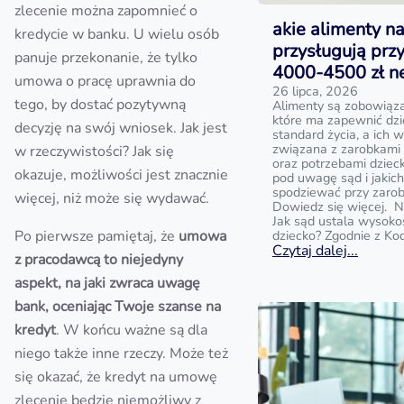
zlecenie można zapomnieć o
akie alimenty na
kredycie w banku. U wielu osób
przysługują prz
panuje przekonanie, że tylko
4000-4500 zł n
umowa o pracę uprawnia do
26 lipca, 2026
tego, by dostać pozytywną
Alimenty są zobowiąz
które ma zapewnić dz
decyzję na swój wniosek. Jak jest
standard życia, a ich w
związana z zarobkami
w rzeczywistości? Jak się
oraz potrzebami dziecka
okazuje, możliwości jest znacznie
pod uwagę sąd i jakic
spodziewać przy zaro
więcej, niż może się wydawać.
Dowiedz się więcej. N
Jak sąd ustala wysoko
Po pierwsze pamiętaj, że
umowa
dziecko? Zgodnie z Ko
Czytaj dalej...
z pracodawcą to niejedyny
aspekt, na jaki zwraca uwagę
bank, oceniając Twoje szanse na
kredyt
. W końcu ważne są dla
niego także inne rzeczy. Może też
się okazać, że kredyt na umowę
zlecenie będzie niemożliwy z