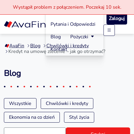
Wystąpił problem z połączeniem.
Poczekaj
10 sek.
Jak aplikować?
Zaloguj
Pytania i Odpowiedzi
Przejdź
Blog
Pożyczki
do
AvaFin
Blog
Chwilówki i kredyty
treści
Kontakt
Kredyt na umowę zlecenie – jak go otrzymać?
Blog
Wszystkie
Chwilówki i kredyty
Ekonomia na co dzień
Styl życia