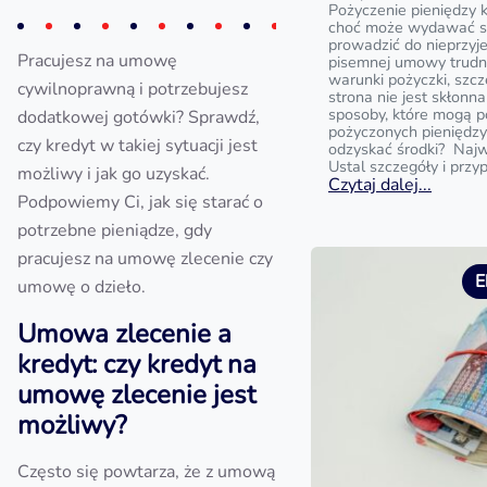
Pożyczenie pieniędzy 
choć może wydawać si
prowadzić do nieprzyj
Pracujesz na umowę
pisemnej umowy trud
warunki pożyczki, szc
cywilnoprawną i potrzebujesz
strona nie jest skłonna
sposoby, które mogą 
dodatkowej gotówki? Sprawdź,
pożyczonych pieniędzy?
czy kredyt w takiej sytuacji jest
odzyskać środki? Najw
Ustal szczegóły i przy
możliwy i jak go uzyskać.
Czytaj dalej...
Podpowiemy Ci, jak się starać o
potrzebne pieniądze, gdy
pracujesz na umowę zlecenie czy
E
umowę o dzieło.
Umowa zlecenie a
kredyt: czy kredyt na
umowę zlecenie jest
możliwy?
Często się powtarza, że z umową