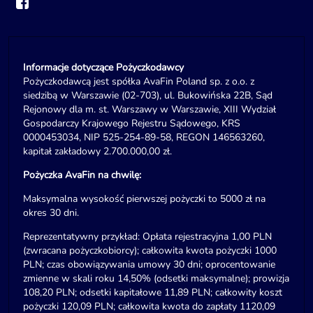
Informacje dotyczące Pożyczkodawcy
Pożyczkodawcą jest spółka AvaFin Poland sp. z o.o. z
siedzibą w Warszawie (02-703), ul. Bukowińska 22B, Sąd
Rejonowy dla m. st. Warszawy w Warszawie, XIII Wydział
Gospodarczy Krajowego Rejestru Sądowego, KRS
0000453034, NIP 525-254-89-58, REGON 146563260,
kapitał zakładowy 2.700.000,00 zł.
Pożyczka AvaFin na chwilę:
Maksymalna wysokość pierwszej pożyczki to 5000 zł na
okres 30 dni.
Reprezentatywny przykład: Opłata rejestracyjna 1,00 PLN
(zwracana pożyczkobiorcy); całkowita kwota pożyczki 1000
PLN; czas obowiązywania umowy 30 dni; oprocentowanie
zmienne w skali roku 14,50% (odsetki maksymalne); prowizja
108,20 PLN; odsetki kapitałowe 11,89 PLN; całkowity koszt
pożyczki 120,09 PLN; całkowita kwota do zapłaty 1120,09