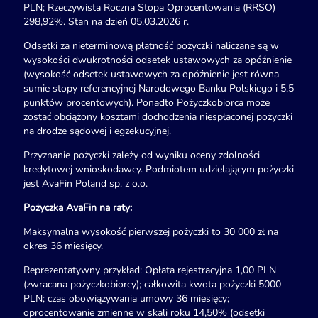
PLN; Rzeczywista Roczna Stopa Oprocentowania (RRSO)
298,92%. Stan na dzień 05.03.2026 r.
Odsetki za nieterminową płatność pożyczki naliczane są w
wysokości dwukrotności odsetek ustawowych za opóźnienie
(wysokość odsetek ustawowych za opóźnienie jest równa
sumie stopy referencyjnej Narodowego Banku Polskiego i 5,5
punktów procentowych). Ponadto Pożyczkobiorca może
zostać obciążony kosztami dochodzenia niespłaconej pożyczki
na drodze sądowej i egzekucyjnej.
Przyznanie pożyczki zależy od wyniku oceny zdolności
kredytowej wnioskodawcy. Podmiotem udzielającym pożyczki
jest AvaFin Poland sp. z o.o.
Pożyczka AvaFin na raty:
Maksymalna wysokość pierwszej pożyczki to 30 000 zł na
okres 36 miesięcy.
Reprezentatywny przykład: Opłata rejestracyjna 1,00 PLN
(zwracana pożyczkobiorcy); całkowita kwota pożyczki 5000
PLN; czas obowiązywania umowy 36 miesięcy;
oprocentowanie zmienne w skali roku 14,50% (odsetki