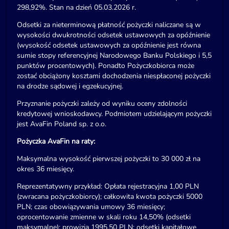
298,92%. Stan na dzień 05.03.2026 r.
Odsetki za nieterminową płatność pożyczki naliczane są w
wysokości dwukrotności odsetek ustawowych za opóźnienie
(wysokość odsetek ustawowych za opóźnienie jest równa
sumie stopy referencyjnej Narodowego Banku Polskiego i 5,5
punktów procentowych). Ponadto Pożyczkobiorca może
zostać obciążony kosztami dochodzenia niespłaconej pożyczki
na drodze sądowej i egzekucyjnej.
Przyznanie pożyczki zależy od wyniku oceny zdolności
kredytowej wnioskodawcy. Podmiotem udzielającym pożyczki
jest AvaFin Poland sp. z o.o.
Pożyczka AvaFin na raty:
Maksymalna wysokość pierwszej pożyczki to 30 000 zł na
okres 36 miesięcy.
Reprezentatywny przykład: Opłata rejestracyjna 1,00 PLN
(zwracana pożyczkobiorcy); całkowita kwota pożyczki 5000
PLN; czas obowiązywania umowy 36 miesięcy;
oprocentowanie zmienne w skali roku 14,50% (odsetki
maksymalne); prowizja 1995,50 PLN; odsetki kapitałowe