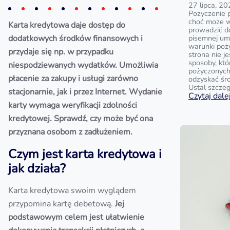
27 lipca, 2
Pożyczenie p
choć może w
Karta kredytowa daje dostęp do
prowadzić do
dodatkowych środków finansowych i
pisemnej u
warunki poży
przydaje się np. w przypadku
strona nie j
sposoby, kt
niespodziewanych wydatków. Umożliwia
pożyczonych 
płacenie za zakupy i usługi zarówno
odzyskać śr
Ustal szczeg
stacjonarnie, jak i przez Internet. Wydanie
Czytaj dalej
karty wymaga weryfikacji zdolności
kredytowej. Sprawdź, czy może być ona
przyznana osobom z zadłużeniem.
Czym jest karta kredytowa i
jak działa?
Karta kredytowa swoim wyglądem
przypomina kartę debetową.
Jej
podstawowym celem jest ułatwienie