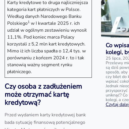
Karty kredytowe to druga najliczniejsza
kategoria kart płatniczych w Polsce.
Według danych Narodowego Banku
1
Polskiego
w I kwartale 2025 r. ich
udział w ogólnym zestawieniu wynosił
11,1%. Pod koniec marca Polacy
korzystali z 5,2 mln kart kredytowych.
Co wpisa
Mimo iż ich liczba spadła o 12,4 tys. w
kolegi, 
porównaniu z końcem 2024 r. to i tak
25 lipca, 2
Przelewy mi
stanowią ważny segment rynku
są dziś pow
płatniczego.
sposób, aby
czy bilet do
wpisać cokol
Czy osoba z zadłużeniem
Jednak nieo
przysporzyć 
może otrzymać kartę
uniknąć? Co 
kolegi, a cz
kredytową?
Czytaj dalej
Przed wydaniem karty kredytowej bank
bada sytuację finansową potencjalnego