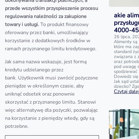
dokonywania transakcji płatniczych, a
przede wszystkim przyspieszenie procesu
akie ali
regulowania należności za zakupione
przysług
towary i usługi.
To produkt finansowy
4000-450
oferowany przez banki, umożliwiający
26 lipca, 2
korzystanie z dodatkowych środków w
Alimenty są
które ma za
ramach przyznanego limitu kredytowego.
standard życ
związana z 
Jak sama nazwa wskazuje, jest formą
oraz potrzeb
pod uwagę są
kredytu udzielanego przez
spodziewać 
Dowiedz się
bank. Użytkownik musi zwrócić pożyczone
Jak sąd ust
pieniądze w określonym czasie, aby
dziecko? Zg
Czytaj dalej
uniknąć odsetek oraz ponownie
skorzystać z przyznanego limitu. Stanowi
więc alternatywę dla pożyczki, pozwalając
na korzystanie z pieniędzy wtedy, gdy są
potrzebne.