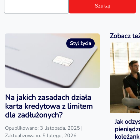
Szukaj
Zobacz te
Styl życia
Na jakich zasadach działa
karta kredytowa z limitem
dla zadłużonych?
Jak odzy
Opublikowano: 3 listopada, 2025
|
pieniąd
Zaktualizowano: 5 lutego, 2026
koleżanki