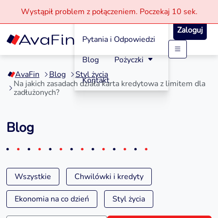
Wystąpił problem z połączeniem.
Poczekaj
10 sek.
Jak aplikować?
Zaloguj
Pytania i Odpowiedzi
Przejdź
Blog
Pożyczki
do
AvaFin
Blog
Styl życia
treści
Kontakt
Na jakich zasadach działa karta kredytowa z limitem dla
zadłużonych?
Blog
Wszystkie
Chwilówki i kredyty
Ekonomia na co dzień
Styl życia