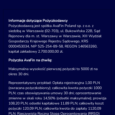
Informacje dotyczące Pożyczkodawcy
Pożyczkodawcą jest spółka AvaFin Poland sp. z o.o. z
siedzibą w Warszawie (02-703), ul. Bukowińska 22B, Sąd
Rejonowy dla m. st. Warszawy w Warszawie, XIII Wydział
Gospodarczy Krajowego Rejestru Sądowego, KRS
0000453034, NIP 525-254-89-58, REGON 146563260,
kapitał zakładowy 2.700.000,00 zł.
Pożyczka AvaFin na chwilę:
Maksymalna wysokość pierwszej pożyczki to 5000 zł na
okres 30 dni.
Reprezentatywny przykład: Opłata rejestracyjna 1,00 PLN
(zwracana pożyczkobiorcy); całkowita kwota pożyczki 1000
PLN; czas obowiązywania umowy 30 dni; oprocentowanie
zmienne w skali roku 14,50% (odsetki maksymalne); prowizja
108,20 PLN; odsetki kapitałowe 11,89 PLN; całkowity koszt
pożyczki 120,09 PLN; całkowita kwota do zapłaty 1120,09
PLN; Rzeczywista Roczna Stopa Oprocentowania (RRSO)