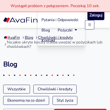
Wystąpił problem z połączeniem.
Poczekaj
10 sek.
Jak aplikować?
Zaloguj
Pytania i Odpowiedzi
Przejdź
Blog
Pożyczki
do
AvaFin
Blog
Chwilówki i kredyty
treści
Kontakt
Na jakie ukryte koszty trzeba uważać w pożyczkach lub
chwilówkach?
Blog
Wszystkie
Chwilówki i kredyty
Ekonomia na co dzień
Styl życia