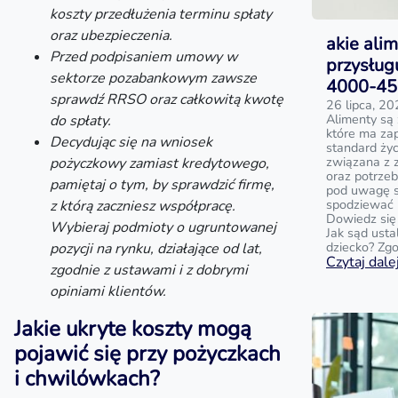
koszty przedłużenia terminu spłaty
oraz ubezpieczenia.
akie ali
Przed podpisaniem umowy w
przysług
sektorze pozabankowym zawsze
4000-450
sprawdź RRSO oraz całkowitą kwotę
26 lipca, 2
Alimenty są
do spłaty.
które ma za
Decydując się na wniosek
standard życ
związana z 
pożyczkowy zamiast kredytowego,
oraz potrzeb
pamiętaj o tym, by sprawdzić firmę,
pod uwagę są
spodziewać 
z którą zaczniesz współpracę.
Dowiedz się
Wybieraj podmioty o ugruntowanej
Jak sąd ust
dziecko? Zg
pozycji na rynku, działające od lat,
Czytaj dalej
zgodnie z ustawami i z dobrymi
opiniami klientów.
Jakie ukryte koszty mogą
pojawić się przy pożyczkach
i chwilówkach?