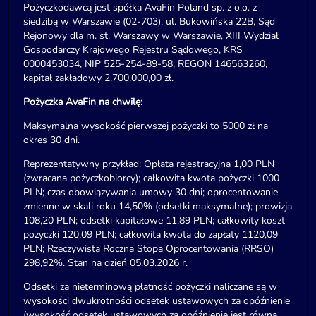
Pożyczkodawcą jest spółka AvaFin Poland sp. z o.o. z
siedzibą w Warszawie (02-703), ul. Bukowińska 22B, Sąd
Rejonowy dla m. st. Warszawy w Warszawie, XIII Wydział
Gospodarczy Krajowego Rejestru Sądowego, KRS
0000453034, NIP 525-254-89-58, REGON 146563260,
kapitał zakładowy 2.700.000,00 zł.
Pożyczka AvaFin na chwilę:
Maksymalna wysokość pierwszej pożyczki to 5000 zł na
okres 30 dni.
Reprezentatywny przykład: Opłata rejestracyjna 1,00 PLN
(zwracana pożyczkobiorcy); całkowita kwota pożyczki 1000
PLN; czas obowiązywania umowy 30 dni; oprocentowanie
zmienne w skali roku 14,50% (odsetki maksymalne); prowizja
108,20 PLN; odsetki kapitałowe 11,89 PLN; całkowity koszt
pożyczki 120,09 PLN; całkowita kwota do zapłaty 1120,09
PLN; Rzeczywista Roczna Stopa Oprocentowania (RRSO)
298,92%. Stan na dzień 05.03.2026 r.
Odsetki za nieterminową płatność pożyczki naliczane są w
wysokości dwukrotności odsetek ustawowych za opóźnienie
(wysokość odsetek ustawowych za opóźnienie jest równa