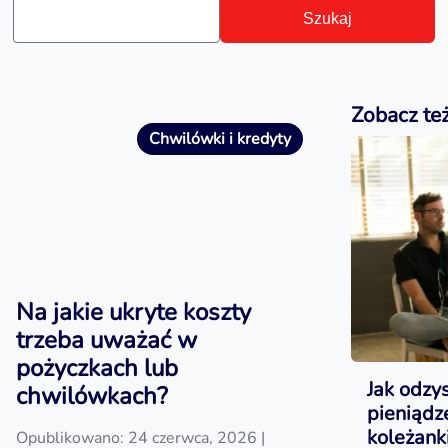
Szukaj
Zobacz te
Chwilówki i kredyty
Na jakie ukryte koszty
trzeba uważać w
pożyczkach lub
Jak odzy
chwilówkach?
pieniąd
koleżanki
Opublikowano: 24 czerwca, 2026
|