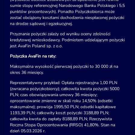
sumie stopy referencyjnej Narodowego Banku Polskiego i 5,5
punktów procentowych). Ponadto Pożyczkobiorca może
zostać obciążony kosztami dochodzenia niespłaconej pożyczki
na drodze sądowej i egzekucyjnej.
Przyznanie pożyczki zależy od wyniku oceny zdolności
kredytowej wnioskodawcy. Podmiotem udzielającym pożyczki
jest AvaFin Poland sp. z o.o.
Pożyczka AvaFin na raty:
Maksymalna wysokość pierwszej pożyczki to 30 000 zł na
okres 36 miesięcy.
Reprezentatywny przykład: Opłata rejestracyjna 1,00 PLN
(zwracana pożyczkobiorcy); całkowita kwota pożyczki 5000
PLN; czas obowiązywania umowy 36 miesięcy;
oprocentowanie zmienne w skali roku 14,50% (odsetki
maksymalne); prowizja 1995,50 PLN; odsetki kapitałowe
1193,39 PLN; całkowity koszt pożyczki 3188,89 PLN;
całkowita kwota do zapłaty 8188,89 PLN; Rzeczywista
Roczna Stopa Oprocentowania (RRSO) 41,80%. Stan na
dzień 05.03.2026 r.