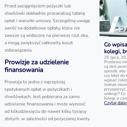
Przed zaciągnięciem pożyczki lub
chwilówki dokładnie przeanalizuj tabelę
opłat i warunki umowy. Szczególną uwagę
zwróć na dodatkowe opłaty, które nie
zawsze są widoczne na pierwszy rzut oka,
a mogą zwiększyć całkowity koszt
Co wpisa
zobowiązania.
kolegi, 
25 lipca, 2
Prowizje za udzielenie
Przelewy mi
są dziś pow
finansowania
sposób, aby
czy bilet do
wpisać cokol
Prowizja to jedna z najczęściej
Jednak nieo
spotykanych opłat w pożyczkach i
przysporzyć 
uniknąć? Co 
chwilówkach. Jest pobierana za samo
kolegi, a cz
Czytaj dalej
udzielenie finansowania i może wynosić
od kilkudziesięciu do nawet kilku tysięcy
złotych, w zależności od pożyczanej kwoty.