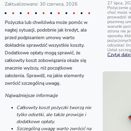
27 lipca, 2
Zaktualizowano: 30 czerwca, 2026
Pożyczenie p
choć może w
prowadzić do
pisemnej u
Pożyczka lub chwilówka może pomóc w
warunki poży
nagłej sytuacji, podobnie jak kredyt, ale
strona nie j
sposoby, kt
przed podpisaniem umowy warto
pożyczonych 
dokładnie sprawdzić wszystkie koszty.
odzyskać śr
Ustal szczeg
Dodatkowe opłaty mogą sprawić, że
Czytaj dalej
całkowity koszt zobowiązania okaże się
znacznie wyższy, niż początkowe
założenia. Sprawdź, na jakie elementy
zwrócić szczególną uwagę.
Najważniejsze informacje
Całkowity koszt pożyczki tworzą nie
tylko odsetki, ale także prowizje i
dodatkowe opłaty.
Szczególną uwagę warto zwrócić na