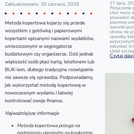
27 lipca, 2
Zaktualizowano: 30 czerwca, 2026
Pożyczenie p
choć może w
prowadzić do
pisemnej u
Metoda kopertowa kojarzy się przede
warunki poży
wszystkim z gotówką i papierowymi
strona nie j
sposoby, kt
kopertami opisanymi nazwami wydatków,
pożyczonych 
umieszczonymi w segregatorze
odzyskać śr
Ustal szczeg
budżetowym czy organizerze. Dziś jednak
Czytaj dalej
większość osób płaci kartą, telefonem lub
BLIK-iem, dlatego tradycyjne rozwiązanie
nie zawsze się sprawdza. Podpowiadamy,
jak wykorzystać metodę kopertową w
nowoczesnym wydaniu i łatwiej
kontrolować swoje finanse.
Najważniejsze informacje
Metoda kopertowa polega na
podzieleniu pieniędzy na konkretne