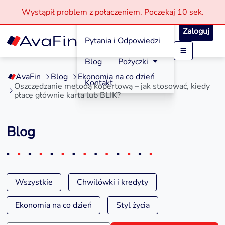
Wystąpił problem z połączeniem.
Poczekaj
10 sek.
Jak aplikować?
Zaloguj
Pytania i Odpowiedzi
Przejdź
Blog
Pożyczki
do
AvaFin
Blog
Ekonomia na co dzień
treści
Kontakt
Oszczędzanie metodą kopertową – jak stosować, kiedy
płacę głównie kartą lub BLIK?
Blog
Wszystkie
Chwilówki i kredyty
Ekonomia na co dzień
Styl życia