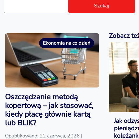
Szukaj
Zobacz te
Ekonomia na co dzień
Oszczędzanie metodą
kopertową – jak stosować,
kiedy płacę głównie kartą
Jak odzy
lub BLIK?
pieniąd
koleżanki
Opublikowano: 22 czerwca, 2026
|