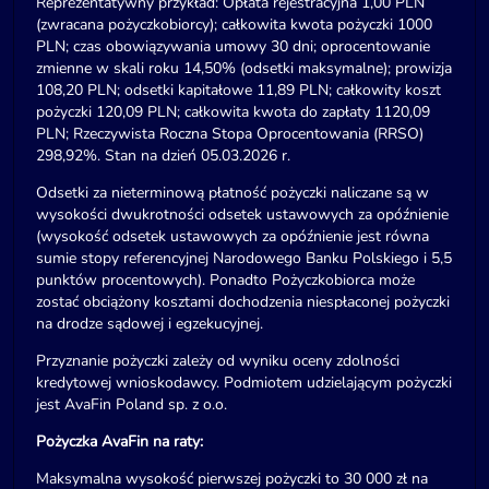
Reprezentatywny przykład: Opłata rejestracyjna 1,00 PLN
(zwracana pożyczkobiorcy); całkowita kwota pożyczki 1000
PLN; czas obowiązywania umowy 30 dni; oprocentowanie
zmienne w skali roku 14,50% (odsetki maksymalne); prowizja
108,20 PLN; odsetki kapitałowe 11,89 PLN; całkowity koszt
pożyczki 120,09 PLN; całkowita kwota do zapłaty 1120,09
PLN; Rzeczywista Roczna Stopa Oprocentowania (RRSO)
298,92%. Stan na dzień 05.03.2026 r.
Odsetki za nieterminową płatność pożyczki naliczane są w
wysokości dwukrotności odsetek ustawowych za opóźnienie
(wysokość odsetek ustawowych za opóźnienie jest równa
sumie stopy referencyjnej Narodowego Banku Polskiego i 5,5
punktów procentowych). Ponadto Pożyczkobiorca może
zostać obciążony kosztami dochodzenia niespłaconej pożyczki
na drodze sądowej i egzekucyjnej.
Przyznanie pożyczki zależy od wyniku oceny zdolności
kredytowej wnioskodawcy. Podmiotem udzielającym pożyczki
jest AvaFin Poland sp. z o.o.
Pożyczka AvaFin na raty:
Maksymalna wysokość pierwszej pożyczki to 30 000 zł na