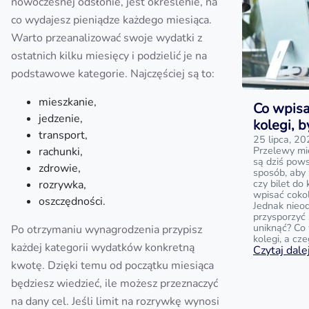
nowoczesnej odsłonie, jest określenie, na
co wydajesz pieniądze każdego miesiąca.
Warto przeanalizować swoje wydatki z
ostatnich kilku miesięcy i podzielić je na
podstawowe kategorie. Najczęściej są to:
mieszkanie,
Co wpisa
jedzenie,
kolegi, 
transport,
25 lipca, 2
Przelewy mi
rachunki,
są dziś pow
zdrowie,
sposób, aby
czy bilet do
rozrywka,
wpisać cokol
oszczędności.
Jednak nieo
przysporzyć 
uniknąć? Co 
Po otrzymaniu wynagrodzenia przypisz
kolegi, a cz
każdej kategorii wydatków konkretną
Czytaj dalej
kwotę. Dzięki temu od początku miesiąca
będziesz wiedzieć, ile możesz przeznaczyć
na dany cel. Jeśli limit na rozrywkę wynosi