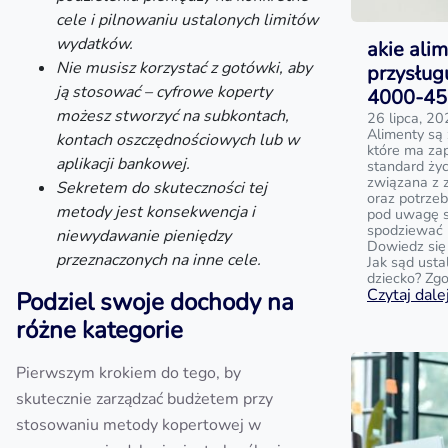
cele i pilnowaniu ustalonych limitów
wydatków.
akie ali
Nie musisz korzystać z gotówki, aby
przysług
ją stosować – cyfrowe koperty
4000-450
możesz stworzyć na subkontach,
26 lipca, 2
Alimenty są
kontach oszczędnościowych lub w
które ma za
aplikacji bankowej.
standard życ
związana z 
Sekretem do skuteczności tej
oraz potrzeb
metody jest konsekwencja i
pod uwagę są
spodziewać 
niewydawanie pieniędzy
Dowiedz się
przeznaczonych na inne cele.
Jak sąd ust
dziecko? Zg
Czytaj dalej
Podziel swoje dochody na
różne kategorie
Pierwszym krokiem do tego, by
skutecznie zarządzać budżetem przy
stosowaniu metody kopertowej w