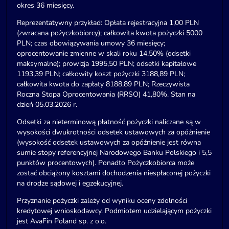
okres 36 miesięcy.
Reprezentatywny przykład: Opłata rejestracyjna 1,00 PLN
(zwracana pożyczkobiorcy); całkowita kwota pożyczki 5000
PLN; czas obowiązywania umowy 36 miesięcy;
oprocentowanie zmienne w skali roku 14,50% (odsetki
maksymalne); prowizja 1995,50 PLN; odsetki kapitałowe
1193,39 PLN; całkowity koszt pożyczki 3188,89 PLN;
całkowita kwota do zapłaty 8188,89 PLN; Rzeczywista
Roczna Stopa Oprocentowania (RRSO) 41,80%. Stan na
dzień 05.03.2026 r.
Odsetki za nieterminową płatność pożyczki naliczane są w
wysokości dwukrotności odsetek ustawowych za opóźnienie
(wysokość odsetek ustawowych za opóźnienie jest równa
sumie stopy referencyjnej Narodowego Banku Polskiego i 5,5
punktów procentowych). Ponadto Pożyczkobiorca może
zostać obciążony kosztami dochodzenia niespłaconej pożyczki
na drodze sądowej i egzekucyjnej.
Przyznanie pożyczki zależy od wyniku oceny zdolności
kredytowej wnioskodawcy. Podmiotem udzielającym pożyczki
jest AvaFin Poland sp. z o.o.