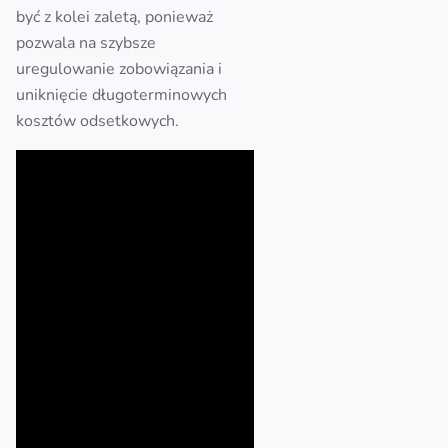
być z kolei zaletą, ponieważ
pozwala na szybsze
uregulowanie zobowiązania i
uniknięcie długoterminowych
kosztów odsetkowych.