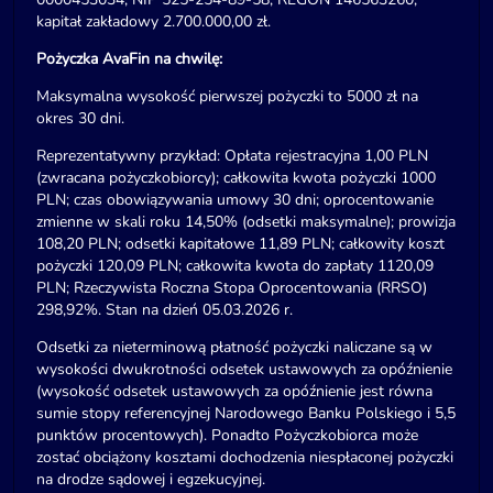
kapitał zakładowy 2.700.000,00 zł.
Pożyczka AvaFin na chwilę:
Maksymalna wysokość pierwszej pożyczki to 5000 zł na
okres 30 dni.
Reprezentatywny przykład: Opłata rejestracyjna 1,00 PLN
(zwracana pożyczkobiorcy); całkowita kwota pożyczki 1000
PLN; czas obowiązywania umowy 30 dni; oprocentowanie
zmienne w skali roku 14,50% (odsetki maksymalne); prowizja
108,20 PLN; odsetki kapitałowe 11,89 PLN; całkowity koszt
pożyczki 120,09 PLN; całkowita kwota do zapłaty 1120,09
PLN; Rzeczywista Roczna Stopa Oprocentowania (RRSO)
298,92%. Stan na dzień 05.03.2026 r.
Odsetki za nieterminową płatność pożyczki naliczane są w
wysokości dwukrotności odsetek ustawowych za opóźnienie
(wysokość odsetek ustawowych za opóźnienie jest równa
sumie stopy referencyjnej Narodowego Banku Polskiego i 5,5
punktów procentowych). Ponadto Pożyczkobiorca może
zostać obciążony kosztami dochodzenia niespłaconej pożyczki
na drodze sądowej i egzekucyjnej.