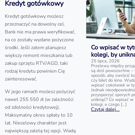
Kredyt gotówkowy
Kredyt gotówkowy możesz
przeznaczyć na dowolny cel.
Bank nie ma prawa weryfikować,
na co zostały wydane pożyczone
Co wpisać w tyt
środki. Jeśli zatem planujesz
kolegi, by unik
większy remont mieszkania lub
25 lipca, 2026
zakup sprzętu RTV/AGD, taki
Przelewy między przyj
są dziś powszechne – 
rodzaj kredytu powinien Cię
sposób, aby zwrócić k
zainteresować.
czy bilet do kina. Wyd
wpisać cokolwiek w ty
Jednak nieodpowiedni
W jego ramach możesz pożyczyć
przysporzyć sporych p
nawet 255 550 zł (w zależności
uniknąć? Co wpisać w 
kolegi, a czego […]
od zdolności kredytowej).
Czytaj dalej...
Maksymalny okres spłaty to 10
lat. Niecelowy charakter jest
największą zaletą tej opcji. Wadą