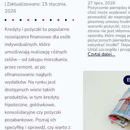
27 lipca, 2026
| Zaktualizowano: 15 stycznia,
Pożyczenie pieniędzy 
2026
choć może wydawać si
prowadzić do nieprzyj
pisemnej umowy trud
warunki pożyczki, szc
Kredyty i pożyczki to popularne
strona nie jest skłonna
sposoby, które mogą 
rozwiązania finansowe dla osób
pożyczonych pieniędzy?
indywidualnych, które
odzyskać środki? Najw
Ustal szczegóły i przy
umożliwiają realizację różnych
Czytaj dalej...
celów – od zakupu mieszkania,
przez remont, aż po
sfinansowanie nagłych
E
wydatków. Na rynku jest
dostępnych wiele takich
produktów, w tym kredyty
hipoteczne, gotówkowe,
konsolidacyjne czy pożyczki
pozabankowe. Poznaj ich
specyfikę i sprawdź, czy warto z