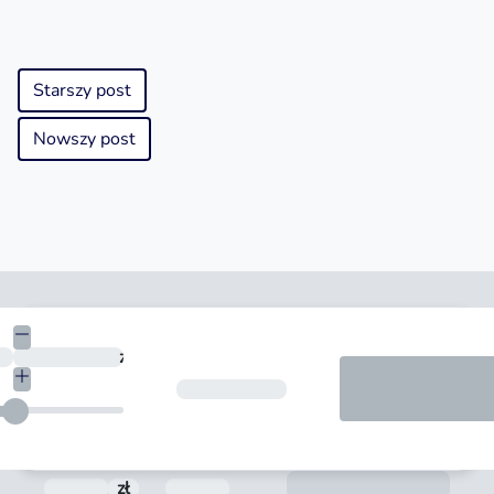
Starszy post
Nowszy post
Kwota
zł
Okres spłaty
Form
zł
Prowizja
Termin spłaty