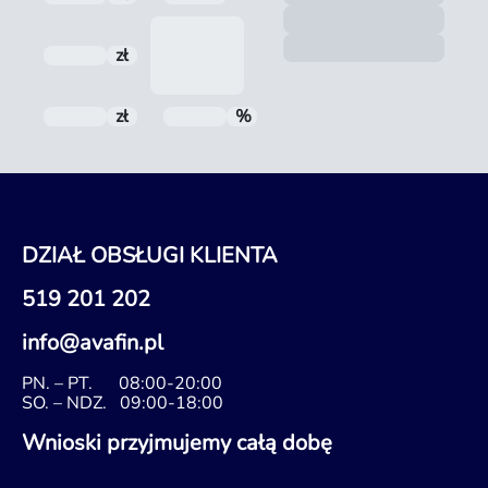
Zoba
Nota
zł
Odsetki
zł
Do spłaty
%
RRSO
DZIAŁ OBSŁUGI KLIENTA
519 201 202
info@avafin.pl
PN. – PT.
08:00-20:00
SO. – NDZ.
09:00-18:00
Wnioski przyjmujemy całą dobę