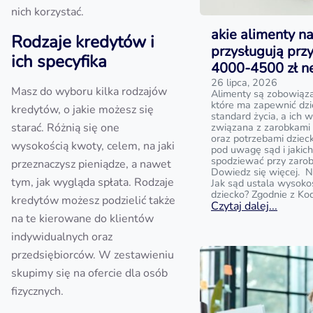
nich korzystać.
akie alimenty na
Rodzaje kredytów i
przysługują prz
ich specyfika
4000-4500 zł n
26 lipca, 2026
Masz do wyboru kilka rodzajów
Alimenty są zobowiąz
które ma zapewnić dz
kredytów, o jakie możesz się
standard życia, a ich w
starać. Różnią się one
związana z zarobkami
oraz potrzebami dziecka
wysokością kwoty, celem, na jaki
pod uwagę sąd i jakic
spodziewać przy zaro
przeznaczysz pieniądze, a nawet
Dowiedz się więcej. N
tym, jak wygląda spłata. Rodzaje
Jak sąd ustala wysoko
dziecko? Zgodnie z Ko
kredytów możesz podzielić także
Czytaj dalej...
na te kierowane do klientów
indywidualnych oraz
przedsiębiorców. W zestawieniu
skupimy się na ofercie dla osób
fizycznych.