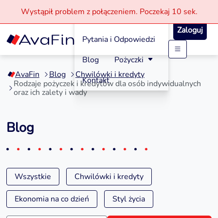
Wystąpił problem z połączeniem.
Poczekaj
10 sek.
Jak aplikować?
Zaloguj
Pytania i Odpowiedzi
Przejdź
Blog
Pożyczki
do
AvaFin
Blog
Chwilówki i kredyty
treści
Kontakt
Rodzaje pożyczek i kredytów dla osób indywidualnych
oraz ich zalety i wady
Blog
Wszystkie
Chwilówki i kredyty
Ekonomia na co dzień
Styl życia