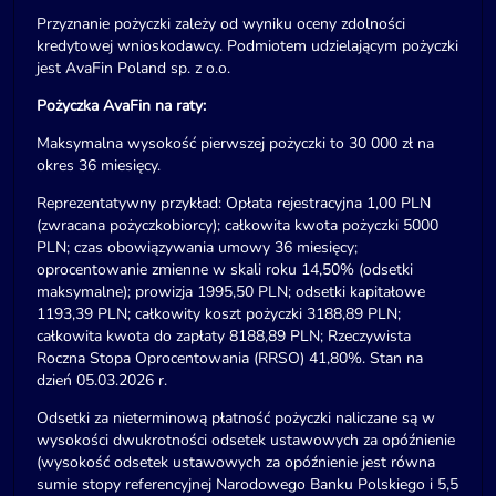
Przyznanie pożyczki zależy od wyniku oceny zdolności
kredytowej wnioskodawcy. Podmiotem udzielającym pożyczki
jest AvaFin Poland sp. z o.o.
Pożyczka AvaFin na raty:
Maksymalna wysokość pierwszej pożyczki to 30 000 zł na
okres 36 miesięcy.
Reprezentatywny przykład: Opłata rejestracyjna 1,00 PLN
(zwracana pożyczkobiorcy); całkowita kwota pożyczki 5000
PLN; czas obowiązywania umowy 36 miesięcy;
oprocentowanie zmienne w skali roku 14,50% (odsetki
maksymalne); prowizja 1995,50 PLN; odsetki kapitałowe
1193,39 PLN; całkowity koszt pożyczki 3188,89 PLN;
całkowita kwota do zapłaty 8188,89 PLN; Rzeczywista
Roczna Stopa Oprocentowania (RRSO) 41,80%. Stan na
dzień 05.03.2026 r.
Odsetki za nieterminową płatność pożyczki naliczane są w
wysokości dwukrotności odsetek ustawowych za opóźnienie
(wysokość odsetek ustawowych za opóźnienie jest równa
sumie stopy referencyjnej Narodowego Banku Polskiego i 5,5