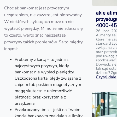
Chociaż bankomat jest przydatnym
akie ali
urządzeniem, nie zawsze jest niezawodny.
przysług
W niektórych sytuacjach może on nie
4000-450
wypłacić pieniędzy. Mimo że nie zdarza się
26 lipca, 2
to często, warto znać najczęstsze
Alimenty są
które ma za
przyczyny takich problemów. Są to między
standard życ
związana z 
innymi:
oraz potrzeb
pod uwagę są
Problemy z kartą – to jedna z
spodziewać 
Dowiedz się
najczęstszych przyczyn, kiedy
Jak sąd ust
bankomat nie wypłaci pieniędzy.
dziecko? Zg
Czytaj dalej
Uszkodzona karta, błędy związane z
chipem lub paskiem magnetycznym
mogą skutecznie uniemożliwić
płatności oraz korzystanie z
urządzenia.
Przekroczony limit – jeśli na Twoim
koncie bankowym znajdują się limity