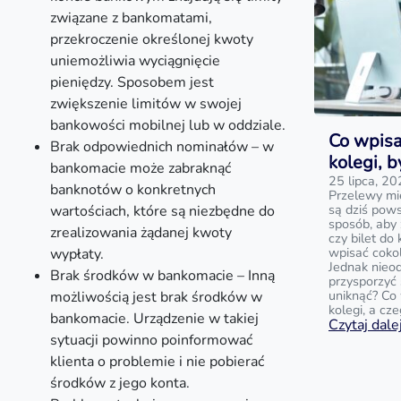
związane z bankomatami,
przekroczenie określonej kwoty
uniemożliwia wyciągnięcie
pieniędzy. Sposobem jest
zwiększenie limitów w swojej
bankowości mobilnej lub w oddziale.
Co wpisa
Brak odpowiednich nominałów – w
kolegi, 
bankomacie może zabraknąć
25 lipca, 2
banknotów o konkretnych
Przelewy mi
są dziś pow
wartościach, które są niezbędne do
sposób, aby
zrealizowania żądanej kwoty
czy bilet do
wpisać cokol
wypłaty.
Jednak nieo
Brak środków w bankomacie – Inną
przysporzyć 
uniknąć? Co 
możliwością jest brak środków w
kolegi, a cz
bankomacie. Urządzenie w takiej
Czytaj dalej
sytuacji powinno poinformować
klienta o problemie i nie pobierać
środków z jego konta.