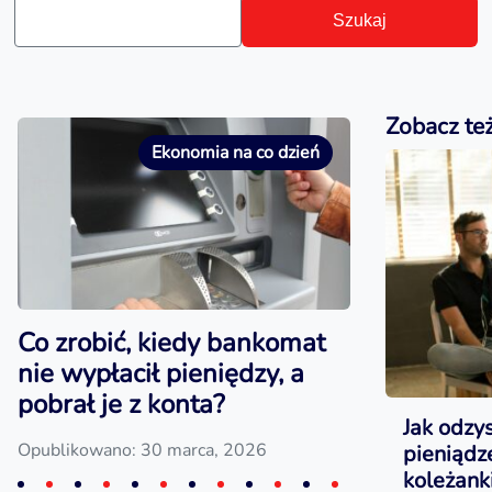
Szukaj
Zobacz te
Ekonomia na co dzień
Co zrobić, kiedy bankomat
nie wypłacił pieniędzy, a
pobrał je z konta?
Jak odzy
Opublikowano: 30 marca, 2026
pieniąd
koleżanki