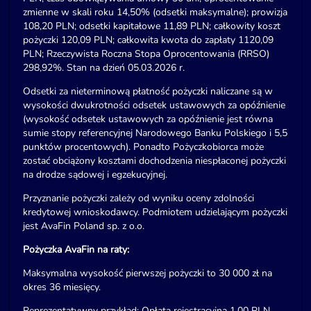
zmienne w skali roku 14,50% (odsetki maksymalne); prowizja
108,20 PLN; odsetki kapitałowe 11,89 PLN; całkowity koszt
pożyczki 120,09 PLN; całkowita kwota do zapłaty 1120,09
PLN; Rzeczywista Roczna Stopa Oprocentowania (RRSO)
298,92%. Stan na dzień 05.03.2026 r.
Odsetki za nieterminową płatność pożyczki naliczane są w
wysokości dwukrotności odsetek ustawowych za opóźnienie
(wysokość odsetek ustawowych za opóźnienie jest równa
sumie stopy referencyjnej Narodowego Banku Polskiego i 5,5
punktów procentowych). Ponadto Pożyczkobiorca może
zostać obciążony kosztami dochodzenia niespłaconej pożyczki
na drodze sądowej i egzekucyjnej.
Przyznanie pożyczki zależy od wyniku oceny zdolności
kredytowej wnioskodawcy. Podmiotem udzielającym pożyczki
jest AvaFin Poland sp. z o.o.
Pożyczka AvaFin na raty:
Maksymalna wysokość pierwszej pożyczki to 30 000 zł na
okres 36 miesięcy.
Reprezentatywny przykład: Opłata rejestracyjna 1,00 PLN