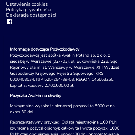
Ustawienia cookies
Polityka prywatności
Deklaracja dostępności
Informacje dotyczące Pożyczkodawcy
Pożyczkodawcą jest spółka AvaFin Poland sp. z o.o. z
siedzibą w Warszawie (02-703), ul. Bukowińska 22B, Sąd
Rejonowy dla m. st. Warszawy w Warszawie, XIII Wydział
Gospodarczy Krajowego Rejestru Sądowego, KRS
0000453034, NIP 525-254-89-58, REGON 146563260,
kapitał zakładowy 2.700.000,00 zł.
Pożyczka AvaFin na chwilę:
Maksymalna wysokość pierwszej pożyczki to 5000 zł na
okres 30 dni.
Reprezentatywny przykład: Opłata rejestracyjna 1,00 PLN
(zwracana pożyczkobiorcy); całkowita kwota pożyczki 1000
PLN; czas obowiązywania umowy 30 dni; oprocentowanie