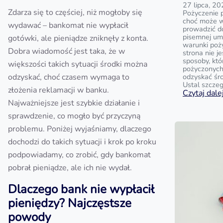
27 lipca, 2
Zdarza się to częściej, niż mogłoby się
Pożyczenie p
choć może w
wydawać – bankomat nie wypłacił
prowadzić do
pisemnej u
gotówki, ale pieniądze zniknęły z konta.
warunki poży
Dobra wiadomość jest taka, że w
strona nie j
sposoby, kt
większości takich sytuacji środki można
pożyczonych 
odzyskać, choć czasem wymaga to
odzyskać śr
Ustal szczeg
złożenia reklamacji w banku.
Czytaj dalej
Najważniejsze jest szybkie działanie i
sprawdzenie, co mogło być przyczyną
problemu. Poniżej wyjaśniamy, dlaczego
dochodzi do takich sytuacji i krok po kroku
podpowiadamy, co zrobić, gdy bankomat
pobrał pieniądze, ale ich nie wydał.
Dlaczego bank nie wypłacił
pieniędzy? Najczęstsze
powody