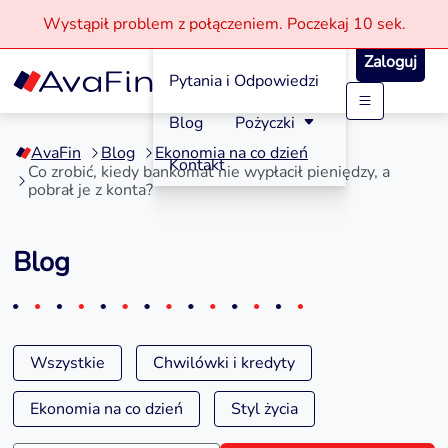
Wystąpił problem z połączeniem.
Poczekaj
10 sek.
Jak aplikować?
Zaloguj
Pytania i Odpowiedzi
Przejdź
Blog
Pożyczki
do
AvaFin
Blog
Ekonomia na co dzień
treści
Kontakt
Co zrobić, kiedy bankomat nie wypłacił pieniędzy, a
pobrał je z konta?
Blog
Wszystkie
Chwilówki i kredyty
Ekonomia na co dzień
Styl życia