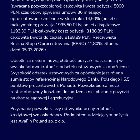
(zwracana pożyczkobiorcy); całkowita kwota pożyczki 5000
PLN; czas obowiązywania umowy 36 miesięcy;
oprocentowanie zmienne w skali roku 14,50% (odsetki
maksymalne); prowizja 1995,50 PLN; odsetki kapitałowe
1193,39 PLN; całkowity koszt pożyczki 3188,89 PLN;
całkowita kwota do zapłaty 8188,89 PLN; Rzeczywista
Roczna Stopa Oprocentowania (RRSO) 41,80%. Stan na
dzień 05.03.2026 r.
Odsetki za nieterminową płatność pożyczki naliczane są w
wysokości dwukrotności odsetek ustawowych za opóźnienie
(wysokość odsetek ustawowych za opóźnienie jest równa
sumie stopy referencyjnej Narodowego Banku Polskiego i 5,5
punktów procentowych). Ponadto Pożyczkobiorca może
zostać obciążony kosztami dochodzenia niespłaconej pożyczki
na drodze sądowej i egzekucyjnej.
Przyznanie pożyczki zależy od wyniku oceny zdolności
kredytowej wnioskodawcy. Podmiotem udzielającym pożyczki
jest AvaFin Poland sp. z o.o.