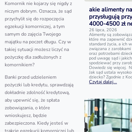
Komornik nie kojarzy się nigdy z
akie alimenty na
niczym dobrym. Oznacza, że sąd
przysługują prz
przychylił się do rozpoczęcia
4000-4500 zł n
egzekucji komorniczej, a tym
26 lipca, 2026
samym do zajęcia Twojego
Alimenty są zobowiąz
które ma zapewnić dz
majątku na poczet długu. Czy w
standard życia, a ich w
związana z zarobkami
takiej sytuacji możesz liczyć na
oraz potrzebami dziecka
pożyczkę dla zadłużonych z
pod uwagę sąd i jakic
spodziewać przy zaro
komornikiem?
Dowiedz się więcej. N
Jak sąd ustala wysoko
Banki przed udzieleniem
dziecko? Zgodnie z Ko
Czytaj dalej...
pożyczki lub kredytu, sprawdzają
dokładnie zdolność kredytową,
aby upewnić się, że spłata
zobowiązania, o które
wnioskujesz, będzie
zabezpieczona. Kiedy jesteś w
trakcie egzekucji komorniczej lub