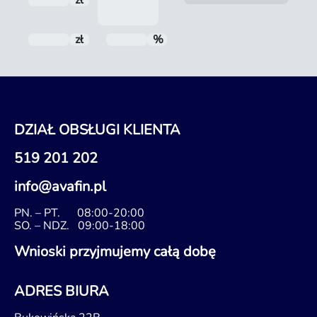
zł
Odsetki
zł
Do spłaty
%
RRSO
DZIAŁ OBSŁUGI KLIENTA
519 201 202
info@avafin.pl
PN. – PT.
08:00-20:00
SO. – NDZ.
09:00-18:00
Wnioski przyjmujemy całą dobę
ADRES BIURA