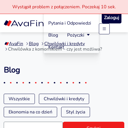
Wystąpił problem z połączeniem.
Poczekaj
10 sek.
Jak aplikować?
Zaloguj
Pytania i Odpowiedzi
Przejdź
Blog
Pożyczki
do
AvaFin
Blog
Chwilówki i kredyty
treści
Kontakt
Chwilówka z komornikiem – czy jest możliwa?
Blog
Wszystkie
Chwilówki i kredyty
Ekonomia na co dzień
Styl życia