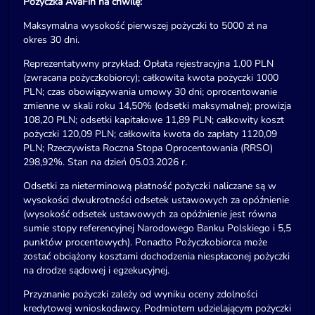
Pożyczka AvaFin na chwilę:
Maksymalna wysokość pierwszej pożyczki to 5000 zł na
okres 30 dni.
Reprezentatywny przykład: Opłata rejestracyjna 1,00 PLN
(zwracana pożyczkobiorcy); całkowita kwota pożyczki 1000
PLN; czas obowiązywania umowy 30 dni; oprocentowanie
zmienne w skali roku 14,50% (odsetki maksymalne); prowizja
108,20 PLN; odsetki kapitałowe 11,89 PLN; całkowity koszt
pożyczki 120,09 PLN; całkowita kwota do zapłaty 1120,09
PLN; Rzeczywista Roczna Stopa Oprocentowania (RRSO)
298,92%. Stan na dzień 05.03.2026 r.
Odsetki za nieterminową płatność pożyczki naliczane są w
wysokości dwukrotności odsetek ustawowych za opóźnienie
(wysokość odsetek ustawowych za opóźnienie jest równa
sumie stopy referencyjnej Narodowego Banku Polskiego i 5,5
punktów procentowych). Ponadto Pożyczkobiorca może
zostać obciążony kosztami dochodzenia niespłaconej pożyczki
na drodze sądowej i egzekucyjnej.
Przyznanie pożyczki zależy od wyniku oceny zdolności
kredytowej wnioskodawcy. Podmiotem udzielającym pożyczki