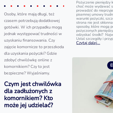
Pożyczenie pieniędzy 
choć może wydawać si
prowadzić do nieprzyj
Osoby, które mają długi, też
pisemnej umowy trud
warunki pożyczki, szc
czasem potrzebują dodatkowej
strona nie jest skłonna
sposoby, które mogą 
gotówki. W ich przypadku mogą
pożyczonych pieniędzy?
jednak występować trudności w
odzyskać środki? Najw
Ustal szczegóły i przy
uzyskaniu finansowania. Czy
Czytaj dalej...
zajęcie komornicze to przeszkoda
dla uzyskania pożyczki? Gdzie
zdobyć chwilówkę online z
E
komornikiem? Czy to jest
bezpieczne? Wyjaśniamy.
Czym jest chwilówka
dla zadłużonych z
komornikiem? Kto
może jej udzielać?