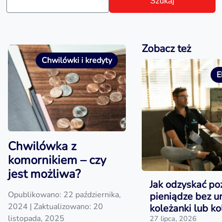
Szukaj
Zobacz też
Chwilówki i kredyty
E
Chwilówka z
komornikiem – czy
jest możliwa?
Jak odzyskać po
Opublikowano: 22 października,
pieniądze bez 
2024
| Zaktualizowano: 20
koleżanki lub ko
listopada, 2025
27 lipca, 2026