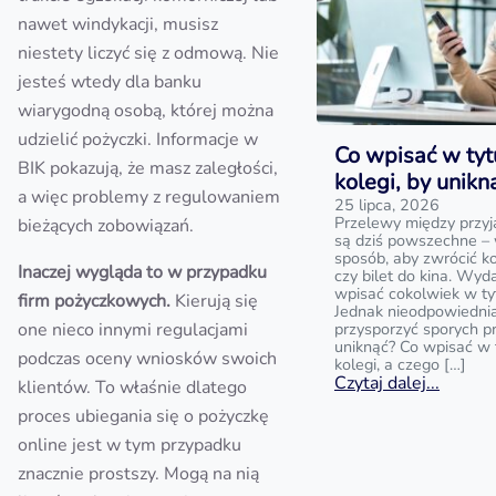
nawet windykacji, musisz
niestety liczyć się z odmową. Nie
jesteś wtedy dla banku
wiarygodną osobą, której można
udzielić pożyczki. Informacje w
Co wpisać w tyt
BIK pokazują, że masz zaległości,
kolegi, by unik
a więc problemy z regulowaniem
25 lipca, 2026
Przelewy między przyj
bieżących zobowiązań.
są dziś powszechne – 
sposób, aby zwrócić k
Inaczej wygląda to w przypadku
czy bilet do kina. Wyd
wpisać cokolwiek w ty
firm pożyczkowych.
Kierują się
Jednak nieodpowiedni
one nieco innymi regulacjami
przysporzyć sporych p
uniknąć? Co wpisać w 
podczas oceny wniosków swoich
kolegi, a czego […]
Czytaj dalej...
klientów. To właśnie dlatego
proces ubiegania się o pożyczkę
online jest w tym przypadku
znacznie prostszy. Mogą na nią