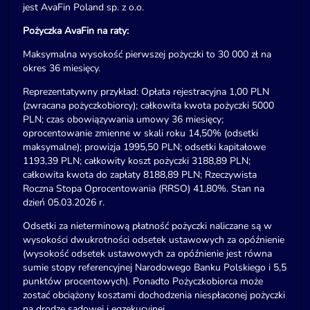
jest AvaFin Poland sp. z o.o.
Pożyczka AvaFin na raty:
Maksymalna wysokość pierwszej pożyczki to 30 000 zł na
okres 36 miesięcy.
Reprezentatywny przykład: Opłata rejestracyjna 1,00 PLN
(zwracana pożyczkobiorcy); całkowita kwota pożyczki 5000
PLN; czas obowiązywania umowy 36 miesięcy;
oprocentowanie zmienne w skali roku 14,50% (odsetki
maksymalne); prowizja 1995,50 PLN; odsetki kapitałowe
1193,39 PLN; całkowity koszt pożyczki 3188,89 PLN;
całkowita kwota do zapłaty 8188,89 PLN; Rzeczywista
Roczna Stopa Oprocentowania (RRSO) 41,80%. Stan na
dzień 05.03.2026 r.
Odsetki za nieterminową płatność pożyczki naliczane są w
wysokości dwukrotności odsetek ustawowych za opóźnienie
(wysokość odsetek ustawowych za opóźnienie jest równa
sumie stopy referencyjnej Narodowego Banku Polskiego i 5,5
punktów procentowych). Ponadto Pożyczkobiorca może
zostać obciążony kosztami dochodzenia niespłaconej pożyczki
na drodze sądowej i egzekucyjnej.