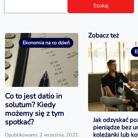
Szukaj
Zobacz też
Ekonomia na co dzień
E
Co to jest datio in
solutum? Kiedy
możemy się z tym
Jak odzyskać po
spotkać?
pieniądze bez 
koleżanki lub ko
Opublikowano: 2 września, 2021