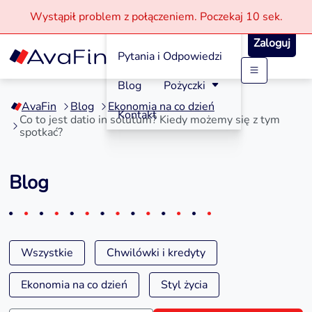
Wystąpił problem z połączeniem.
Poczekaj
10 sek.
Jak aplikować?
Zaloguj
Pytania i Odpowiedzi
Przejdź
Blog
Pożyczki
do
AvaFin
Blog
Ekonomia na co dzień
treści
Kontakt
Co to jest datio in solutum? Kiedy możemy się z tym
spotkać?
Blog
Wszystkie
Chwilówki i kredyty
Ekonomia na co dzień
Styl życia