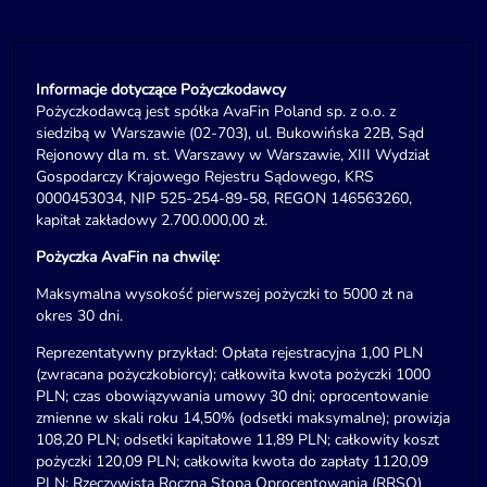
Informacje dotyczące Pożyczkodawcy
Pożyczkodawcą jest spółka AvaFin Poland sp. z o.o. z
siedzibą w Warszawie (02-703), ul. Bukowińska 22B, Sąd
Rejonowy dla m. st. Warszawy w Warszawie, XIII Wydział
Gospodarczy Krajowego Rejestru Sądowego, KRS
0000453034, NIP 525-254-89-58, REGON 146563260,
kapitał zakładowy 2.700.000,00 zł.
Pożyczka AvaFin na chwilę:
Maksymalna wysokość pierwszej pożyczki to 5000 zł na
okres 30 dni.
Reprezentatywny przykład: Opłata rejestracyjna 1,00 PLN
(zwracana pożyczkobiorcy); całkowita kwota pożyczki 1000
PLN; czas obowiązywania umowy 30 dni; oprocentowanie
zmienne w skali roku 14,50% (odsetki maksymalne); prowizja
108,20 PLN; odsetki kapitałowe 11,89 PLN; całkowity koszt
pożyczki 120,09 PLN; całkowita kwota do zapłaty 1120,09
PLN; Rzeczywista Roczna Stopa Oprocentowania (RRSO)