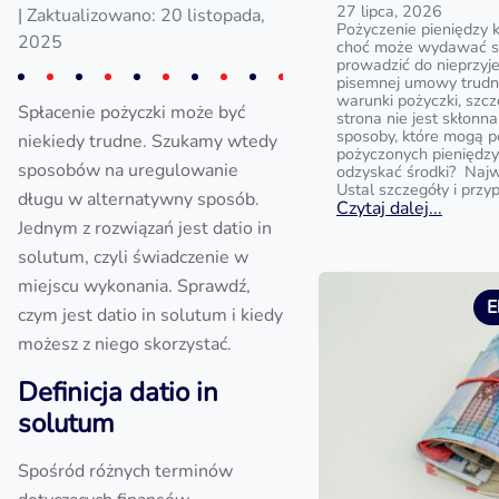
27 lipca, 2026
| Zaktualizowano: 20 listopada,
Pożyczenie pieniędzy 
2025
choć może wydawać si
prowadzić do nieprzyj
pisemnej umowy trud
warunki pożyczki, szc
Spłacenie pożyczki może być
strona nie jest skłonna
sposoby, które mogą 
niekiedy trudne. Szukamy wtedy
pożyczonych pieniędzy?
sposobów na uregulowanie
odzyskać środki? Najw
Ustal szczegóły i przy
długu w alternatywny sposób.
Czytaj dalej...
Jednym z rozwiązań jest datio in
solutum, czyli świadczenie w
miejscu wykonania. Sprawdź,
E
czym jest datio in solutum i kiedy
możesz z niego skorzystać.
Definicja datio in
solutum
Spośród różnych terminów