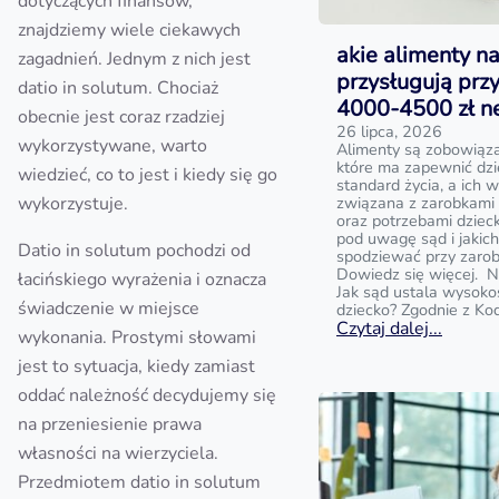
dotyczących finansów,
znajdziemy wiele ciekawych
akie alimenty na
zagadnień. Jednym z nich jest
przysługują prz
datio in solutum. Chociaż
4000-4500 zł n
obecnie jest coraz rzadziej
26 lipca, 2026
wykorzystywane, warto
Alimenty są zobowiąz
które ma zapewnić dz
wiedzieć, co to jest i kiedy się go
standard życia, a ich w
wykorzystuje.
związana z zarobkami
oraz potrzebami dziecka
pod uwagę sąd i jakic
Datio in solutum pochodzi od
spodziewać przy zaro
Dowiedz się więcej. N
łacińskiego wyrażenia i oznacza
Jak sąd ustala wysoko
świadczenie w miejsce
dziecko? Zgodnie z Ko
Czytaj dalej...
wykonania. Prostymi słowami
jest to sytuacja, kiedy zamiast
oddać należność decydujemy się
na przeniesienie prawa
własności na wierzyciela.
Przedmiotem datio in solutum