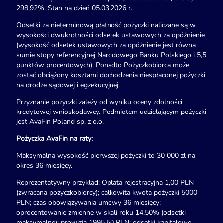
298,92%. Stan na dzień 05.03.2026 r.
Odsetki za nieterminową płatność pożyczki naliczane są w
wysokości dwukrotności odsetek ustawowych za opóźnienie
(wysokość odsetek ustawowych za opóźnienie jest równa
sumie stopy referencyjnej Narodowego Banku Polskiego i 5,5
punktów procentowych). Ponadto Pożyczkobiorca może
zostać obciążony kosztami dochodzenia niespłaconej pożyczki
na drodze sądowej i egzekucyjnej.
Przyznanie pożyczki zależy od wyniku oceny zdolności
kredytowej wnioskodawcy. Podmiotem udzielającym pożyczki
jest AvaFin Poland sp. z o.o.
Pożyczka AvaFin na raty:
Maksymalna wysokość pierwszej pożyczki to 30 000 zł na
okres 36 miesięcy.
Reprezentatywny przykład: Opłata rejestracyjna 1,00 PLN
(zwracana pożyczkobiorcy); całkowita kwota pożyczki 5000
PLN; czas obowiązywania umowy 36 miesięcy;
oprocentowanie zmienne w skali roku 14,50% (odsetki
maksymalne); prowizja 1995,50 PLN; odsetki kapitałowe