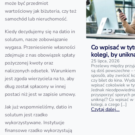
może być przedmiot
wartościowy jak biżuteria, czy też
samochód lub nieruchomość.
Kiedy decydujemy się na datio in
solutum, nasze zobowiązanie
Co wpisać w tyt
wygasa. Przeniesienie własności
kolegi, by unik
zdejmuje z nas obowiązek spłaty
25 lipca, 2026
pożyczonej kwoty oraz
Przelewy między przyj
naliczonych odsetek. Warunkiem
są dziś powszechne – 
sposób, aby zwrócić k
jest zgoda wierzyciela na to, aby
czy bilet do kina. Wyd
wpisać cokolwiek w ty
dług został spłacony w innej
Jednak nieodpowiedni
postaci niż jest w zapisie umowy.
przysporzyć sporych p
uniknąć? Co wpisać w 
kolegi, a czego […]
Jak już wspomnieliśmy, datio in
Czytaj dalej...
solutum jest rzadko
wykorzystywane. Instytucje
finansowe rzadko wykorzystują