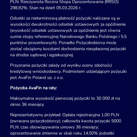
PLN; Rzeczywista Roczna Stopa Oprocentowania (RRSO)
298,92%. Stan na dzień 05.03.2026 r.
Odsetki za nieterminową płatność pożyczki naliczane są w
wysokości dwukrotności odsetek ustawowych za opóźnienie
(wysokość odsetek ustawowych za opóźnienie jest równa
sumie stopy referencyjnej Narodowego Banku Polskiego i 5,5
punktów procentowych). Ponadto Pożyczkobiorca może
zostać obciążony kosztami dochodzenia niespłaconej pożyczki
na drodze sądowej i egzekucyjnej.
Przyznanie pożyczki zależy od wyniku oceny zdolności
kredytowej wnioskodawcy. Podmiotem udzielającym pożyczki
jest AvaFin Poland sp. z o.o.
Pożyczka AvaFin na raty:
Maksymalna wysokość pierwszej pożyczki to 30 000 zł na
okres 36 miesięcy.
Reprezentatywny przykład: Opłata rejestracyjna 1,00 PLN
(zwracana pożyczkobiorcy); całkowita kwota pożyczki 5000
PLN; czas obowiązywania umowy 36 miesięcy;
oprocentowanie zmienne w skali roku 14,50% (odsetki