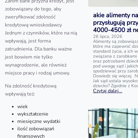
Zanim bank przyzna kredyt, jest
zobowiązany do tego, aby
akie alimenty na
zweryfikować zdolność
przysługują prz
kredytową wnioskodawcy
4000-4500 zł n
Jednym z czynników, które na nią
26 lipca, 2026
wpływają, jest forma
Alimenty są zobowiąz
które ma zapewnić dz
zatrudnienia. Dla banku ważne
standard życia, a ich w
związana z zarobkami
jest bowiem nie tylko
oraz potrzebami dziecka
wynagrodzenie, ale również
pod uwagę sąd i jakic
spodziewać przy zaro
miejsce pracy i rodzaj umowy.
Dowiedz się więcej. N
Jak sąd ustala wysoko
Na zdolność kredytową
dziecko? Zgodnie z Ko
Czytaj dalej...
wpływają też:
wiek
wykształcenie
miesięczne wydatki
ilość zobowiązań
finansowych