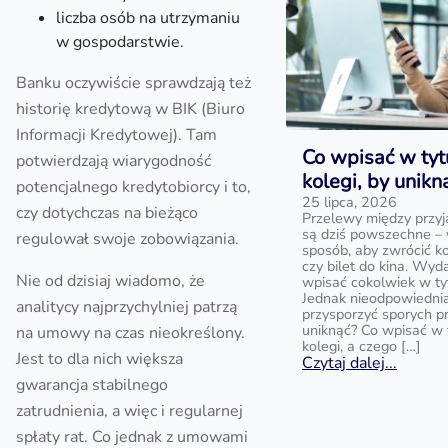
liczba osób na utrzymaniu
w gospodarstwie.
Banku oczywiście sprawdzają też
historię kredytową w BIK (Biuro
Informacji Kredytowej). Tam
Co wpisać w tyt
potwierdzają wiarygodność
kolegi, by unik
potencjalnego kredytobiorcy i to,
25 lipca, 2026
czy dotychczas na bieżąco
Przelewy między przyj
są dziś powszechne – 
regulował swoje zobowiązania.
sposób, aby zwrócić k
czy bilet do kina. Wyd
Nie od dzisiaj wiadomo, że
wpisać cokolwiek w ty
Jednak nieodpowiedni
analitycy najprzychylniej patrzą
przysporzyć sporych p
uniknąć? Co wpisać w 
na umowy na czas nieokreślony.
kolegi, a czego […]
Jest to dla nich większa
Czytaj dalej...
gwarancja stabilnego
zatrudnienia, a więc i regularnej
spłaty rat. Co jednak z umowami