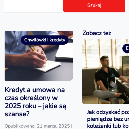
Szukaj
Zobacz też
Chwilówki i kredyty
E
Kredyt a umowa na
czas określony w
2025 roku – jakie są
Jak odzyskać po
szanse?
pieniądze bez 
koleżanki lub ko
Opublikowano: 21 marca, 2025
|