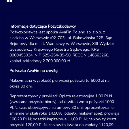
Informacje dotyczące Pożyczkodawcy
Pożyczkodawcą jest spółka AvaFin Poland sp. z o.o. z
siedzibą w Warszawie (02-703), ul. Bukowińska 22B, Sąd
Rejonowy dla m. st. Warszawy w Warszawie, XIII Wydział
Gospodarczy Krajowego Rejestru Sądowego, KRS
0000453034, NIP 525-254-89-58, REGON 146563260,
kapitał zakładowy 2.700.000,00 zł.
Pożyczka AvaFin na chwilę:
Maksymalna wysokość pierwszej pożyczki to 5000 zł na
okres 30 dni.
Reprezentatywny przykład: Opłata rejestracyjna 1,00 PLN
(zwracana pożyczkobiorcy); całkowita kwota pożyczki 1000
PLN; czas obowiązywania umowy 30 dni; oprocentowanie
zmienne w skali roku 14,50% (odsetki maksymalne); prowizja
108,20 PLN; odsetki kapitałowe 11,89 PLN; całkowity koszt
pożyczki 120,09 PLN; całkowita kwota do zapłaty 1120,09