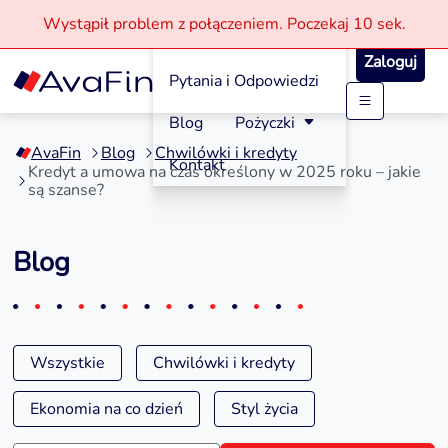
Wystąpił problem z połączeniem.
Poczekaj
10 sek.
Jak aplikować?
Zaloguj
Pytania i Odpowiedzi
Przejdź
Blog
Pożyczki
do
AvaFin
Blog
Chwilówki i kredyty
treści
Kontakt
Kredyt a umowa na czas określony w 2025 roku – jakie
są szanse?
Blog
Wszystkie
Chwilówki i kredyty
Ekonomia na co dzień
Styl życia