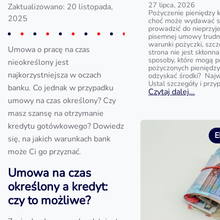
27 lipca, 2026
Zaktualizowano: 20 listopada,
Pożyczenie pieniędzy 
2025
choć może wydawać si
prowadzić do nieprzyj
pisemnej umowy trud
warunki pożyczki, szc
Umowa o pracę na czas
strona nie jest skłonna
sposoby, które mogą 
nieokreślony jest
pożyczonych pieniędzy?
najkorzystniejsza w oczach
odzyskać środki? Najw
Ustal szczegóły i przy
banku. Co jednak w przypadku
Czytaj dalej...
umowy na czas określony? Czy
masz szansę na otrzymanie
kredytu gotówkowego? Dowiedz
E
się, na jakich warunkach bank
może Ci go przyznać.
Umowa na czas
określony a kredyt:
czy to możliwe?