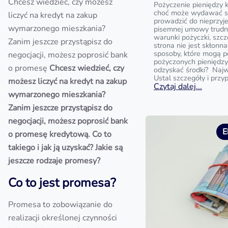
Chcesz wiedzieć, czy możesz
Pożyczenie pieniędzy 
choć może wydawać si
liczyć na kredyt na zakup
prowadzić do nieprzyj
wymarzonego mieszkania?
pisemnej umowy trud
warunki pożyczki, szc
Zanim jeszcze przystąpisz do
strona nie jest skłonna
sposoby, które mogą 
negocjacji, możesz poprosić bank
pożyczonych pieniędzy?
o promesę
Chcesz wiedzieć, czy
odzyskać środki? Najw
Ustal szczegóły i przy
możesz liczyć na kredyt na zakup
Czytaj dalej...
wymarzonego mieszkania?
Zanim jeszcze przystąpisz do
negocjacji, możesz poprosić bank
E
o promesę kredytową. Co to
takiego i jak ją uzyskać? Jakie są
jeszcze rodzaje promesy?
Co to jest promesa?
Promesa to zobowiązanie do
realizacji określonej czynności