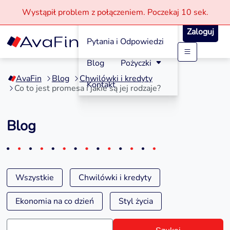
Wystąpił problem z połączeniem.
Poczekaj
10 sek.
Jak aplikować?
Zaloguj
Pytania i Odpowiedzi
Przejdź
Blog
Pożyczki
do
AvaFin
Blog
Chwilówki i kredyty
treści
Kontakt
Co to jest promesa i jakie są jej rodzaje?
Blog
Wszystkie
Chwilówki i kredyty
Ekonomia na co dzień
Styl życia