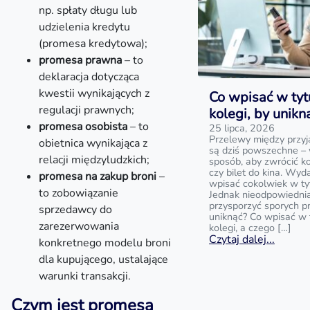
np. spłaty długu lub
udzielenia kredytu
(promesa kredytowa);
promesa prawna
– to
deklaracja dotycząca
kwestii wynikających z
Co wpisać w tyt
regulacji prawnych;
kolegi, by unik
promesa osobista
– to
25 lipca, 2026
Przelewy między przyj
obietnica wynikająca z
są dziś powszechne – 
relacji międzyludzkich;
sposób, aby zwrócić k
czy bilet do kina. Wyd
promesa na zakup broni
–
wpisać cokolwiek w ty
to zobowiązanie
Jednak nieodpowiedni
przysporzyć sporych p
sprzedawcy do
uniknąć? Co wpisać w 
zarezerwowania
kolegi, a czego […]
Czytaj dalej...
konkretnego modelu broni
dla kupującego, ustalające
warunki transakcji.
Czym jest promesa