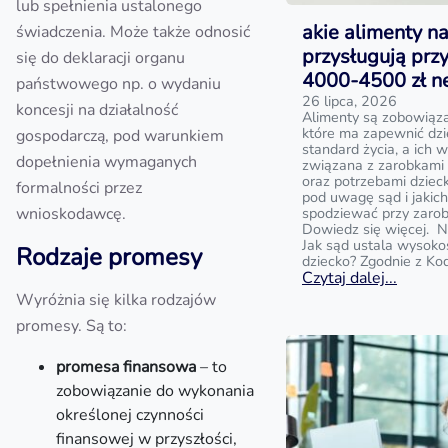
lub spełnienia ustalonego
akie alimenty na
świadczenia. Może także odnosić
przysługują prz
się do deklaracji organu
4000-4500 zł n
państwowego np. o wydaniu
26 lipca, 2026
koncesji na działalność
Alimenty są zobowiąz
które ma zapewnić dz
gospodarczą, pod warunkiem
standard życia, a ich w
dopełnienia wymaganych
związana z zarobkami
oraz potrzebami dziecka
formalności przez
pod uwagę sąd i jakic
wnioskodawcę.
spodziewać przy zaro
Dowiedz się więcej. N
Jak sąd ustala wysoko
Rodzaje promesy
dziecko? Zgodnie z Ko
Czytaj dalej...
Wyróżnia się kilka rodzajów
promesy. Są to:
promesa finansowa
– to
zobowiązanie do wykonania
określonej czynności
finansowej w przyszłości,