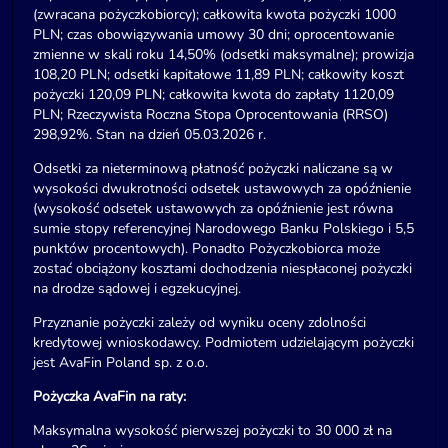
(zwracana pożyczkobiorcy); całkowita kwota pożyczki 1000
PLN; czas obowiązywania umowy 30 dni; oprocentowanie
zmienne w skali roku 14,50% (odsetki maksymalne); prowizja
108,20 PLN; odsetki kapitałowe 11,89 PLN; całkowity koszt
pożyczki 120,09 PLN; całkowita kwota do zapłaty 1120,09
PLN; Rzeczywista Roczna Stopa Oprocentowania (RRSO)
298,92%. Stan na dzień 05.03.2026 r.
Odsetki za nieterminową płatność pożyczki naliczane są w
wysokości dwukrotności odsetek ustawowych za opóźnienie
(wysokość odsetek ustawowych za opóźnienie jest równa
sumie stopy referencyjnej Narodowego Banku Polskiego i 5,5
punktów procentowych). Ponadto Pożyczkobiorca może
zostać obciążony kosztami dochodzenia niespłaconej pożyczki
na drodze sądowej i egzekucyjnej.
Przyznanie pożyczki zależy od wyniku oceny zdolności
kredytowej wnioskodawcy. Podmiotem udzielającym pożyczki
jest AvaFin Poland sp. z o.o.
Pożyczka AvaFin na raty:
Maksymalna wysokość pierwszej pożyczki to 30 000 zł na