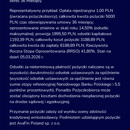
okres 36 miesięcy.
Reprezentatywny przykład: Opłata rejestracyjna 1,00 PLN
(zwracana pożyczkobiorcy); całkowita kwota pożyczki 5000
PLN; czas obowiązywania umowy 36 miesięcy;
oprocentowanie zmienne w skali roku 14,50% (odsetki
maksymalne); prowizja 1995,50 PLN; odsetki kapitałowe
1193,39 PLN; całkowity koszt pożyczki 3188,89 PLN;
całkowita kwota do zapłaty 8188,89 PLN; Rzeczywista
Roczna Stopa Oprocentowania (RRSO) 41,80%. Stan na
dzień 05.03.2026 r.
Odsetki za nieterminową płatność pożyczki naliczane są w
wysokości dwukrotności odsetek ustawowych za opóźnienie
(wysokość odsetek ustawowych za opóźnienie jest równa
sumie stopy referencyjnej Narodowego Banku Polskiego i 5,5
punktów procentowych). Ponadto Pożyczkobiorca może
zostać obciążony kosztami dochodzenia niespłaconej pożyczki
na drodze sądowej i egzekucyjnej.
Przyznanie pożyczki zależy od wyniku oceny zdolności
kredytowej wnioskodawcy. Podmiotem udzielającym pożyczki
jest AvaFin Poland sp. z o.o.