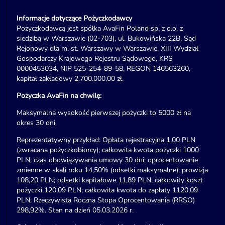
Informacje dotyczące Pożyczkodawcy
Pożyczkodawcą jest spółka AvaFin Poland sp. z o.o. z
siedzibą w Warszawie (02-703), ul. Bukowińska 22B, Sąd
Rejonowy dla m. st. Warszawy w Warszawie, XIII Wydział
Gospodarczy Krajowego Rejestru Sądowego, KRS
0000453034, NIP 525-254-89-58, REGON 146563260,
kapitał zakładowy 2.700.000,00 zł.
Pożyczka AvaFin na chwilę:
Maksymalna wysokość pierwszej pożyczki to 5000 zł na
okres 30 dni.
Reprezentatywny przykład: Opłata rejestracyjna 1,00 PLN
(zwracana pożyczkobiorcy); całkowita kwota pożyczki 1000
PLN; czas obowiązywania umowy 30 dni; oprocentowanie
zmienne w skali roku 14,50% (odsetki maksymalne); prowizja
108,20 PLN; odsetki kapitałowe 11,89 PLN; całkowity koszt
pożyczki 120,09 PLN; całkowita kwota do zapłaty 1120,09
PLN; Rzeczywista Roczna Stopa Oprocentowania (RRSO)
298,92%. Stan na dzień 05.03.2026 r.