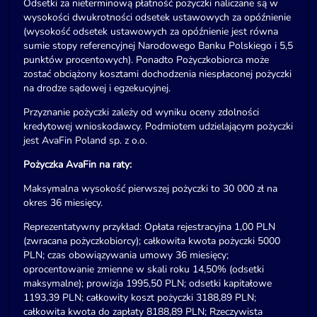
Odsetki za nieterminową płatność pożyczki naliczane są w
wysokości dwukrotności odsetek ustawowych za opóźnienie
(wysokość odsetek ustawowych za opóźnienie jest równa
sumie stopy referencyjnej Narodowego Banku Polskiego i 5,5
punktów procentowych). Ponadto Pożyczkobiorca może
zostać obciążony kosztami dochodzenia niespłaconej pożyczki
na drodze sądowej i egzekucyjnej.
Przyznanie pożyczki zależy od wyniku oceny zdolności
kredytowej wnioskodawcy. Podmiotem udzielającym pożyczki
jest AvaFin Poland sp. z o.o.
Pożyczka AvaFin na raty:
Maksymalna wysokość pierwszej pożyczki to 30 000 zł na
okres 36 miesięcy.
Reprezentatywny przykład: Opłata rejestracyjna 1,00 PLN
(zwracana pożyczkobiorcy); całkowita kwota pożyczki 5000
PLN; czas obowiązywania umowy 36 miesięcy;
oprocentowanie zmienne w skali roku 14,50% (odsetki
maksymalne); prowizja 1995,50 PLN; odsetki kapitałowe
1193,39 PLN; całkowity koszt pożyczki 3188,89 PLN;
całkowita kwota do zapłaty 8188,89 PLN; Rzeczywista