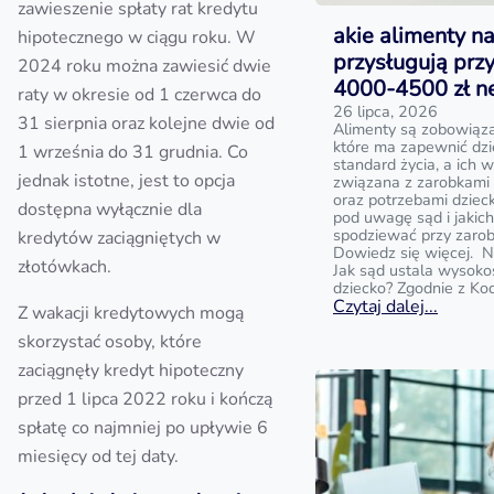
zawieszenie spłaty rat kredytu
akie alimenty na
hipotecznego w ciągu roku. W
przysługują prz
2024 roku można zawiesić dwie
4000-4500 zł n
raty w okresie od 1 czerwca do
26 lipca, 2026
31 sierpnia oraz kolejne dwie od
Alimenty są zobowiąz
które ma zapewnić dz
1 września do 31 grudnia. Co
standard życia, a ich w
jednak istotne, jest to opcja
związana z zarobkami
oraz potrzebami dziecka
dostępna wyłącznie dla
pod uwagę sąd i jakic
spodziewać przy zaro
kredytów zaciągniętych w
Dowiedz się więcej. N
złotówkach.
Jak sąd ustala wysoko
dziecko? Zgodnie z Ko
Czytaj dalej...
Z wakacji kredytowych mogą
skorzystać osoby, które
zaciągnęły kredyt hipoteczny
przed 1 lipca 2022 roku i kończą
spłatę co najmniej po upływie 6
miesięcy od tej daty.