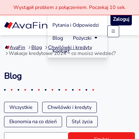
Wystąpił problem z połączeniem.
Poczekaj
10 sek.
Jak aplikować?
Zaloguj
Pytania i Odpowiedzi
Przejdź
Blog
Pożyczki
do
AvaFin
Blog
Chwilówki i kredyty
treści
Kontakt
Wakacje kredytowe 2024 – co musisz wiedzieć?
Blog
Wszystkie
Chwilówki i kredyty
Ekonomia na co dzień
Styl życia