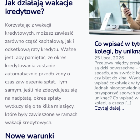
Jak działają wakacje
kredytowe?
Korzystając z wakacji
kredytowych, możesz zawiesić
zarówno część kapitałową, jak i
Co wpisać w tyt
odsetkową raty kredytu. Ważne
kolegi, by unik
jest, aby pamiętać, że okres
25 lipca, 2026
Przelewy między przyj
kredytowania zostanie
są dziś powszechne – 
sposób, aby zwrócić k
automatycznie przedłużony o
czy bilet do kina. Wyd
czas zawieszenia spłat. Tym
wpisać cokolwiek w ty
Jednak nieodpowiedni
samym, jeśli nie zdecydujesz się
przysporzyć sporych p
na nadpłatę, okres spłaty
uniknąć? Co wpisać w 
kolegi, a czego […]
wydłuży się o te kilka miesięcy,
Czytaj dalej...
które były zawieszone w ramach
wakacji kredytowych.
Nowe warunki