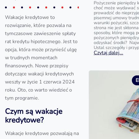
Pożyczenie pieniędzy 
choć może wydawać si
prowadzić do nieprzyj
Wakacje kredytowe to
pisemnej umowy trud
warunki pożyczki, szc
rozwiązanie, które pozwala na
strona nie jest skłonna
sposoby, które mogą 
tymczasowe zawieszenie spłaty
pożyczonych pieniędzy?
rat kredytu hipotecznego. Jest to
odzyskać środki? Najw
Ustal szczegóły i przy
opcja, która może przynieść ulgę
Czytaj dalej...
w trudnych momentach
finansowych. Nowe przepisy
dotyczące wakacji kredytowych
E
weszły w życie 1 czerwca 2024
roku. Oto, co warto wiedzieć o
tym programie.
Czym są wakacje
kredytowe?
Wakacje kredytowe pozwalają na