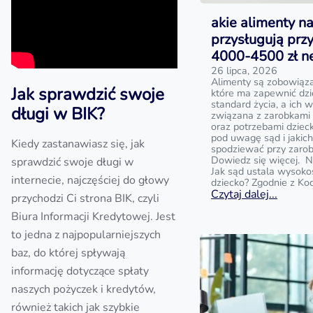
akie alimenty na
przysługują prz
4000-4500 zł n
26 lipca, 2026
Alimenty są zobowiąz
Jak sprawdzić swoje
które ma zapewnić dz
standard życia, a ich w
długi w BIK?
związana z zarobkami
oraz potrzebami dziecka
pod uwagę sąd i jakic
Kiedy zastanawiasz się, jak
spodziewać przy zaro
Dowiedz się więcej. N
sprawdzić swoje długi w
Jak sąd ustala wysoko
internecie, najczęściej do głowy
dziecko? Zgodnie z Ko
Czytaj dalej...
przychodzi Ci strona BIK, czyli
Biura Informacji Kredytowej. Jest
to jedna z najpopularniejszych
baz, do której spływają
informację dotyczące spłaty
naszych pożyczek i kredytów,
również takich jak szybkie