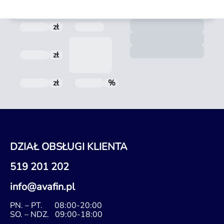
Form
zł
Prowizja
Termin spłaty
Zoba
Nota
zł
Odsetki
zł
Do spłaty
%
RRSO
DZIAŁ OBSŁUGI KLIENTA
519 201 202
info@avafin.pl
PN. – PT.
08:00-20:00
SO. – NDZ.
09:00-18:00