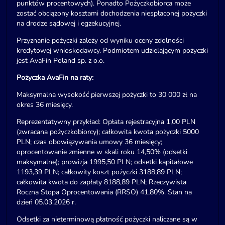
punktów procentowych). Ponadto Pożyczkobiorca może
zostać obciążony kosztami dochodzenia niespłaconej pożyczki
na drodze sądowej i egzekucyjnej.
Przyznanie pożyczki zależy od wyniku oceny zdolności
kredytowej wnioskodawcy. Podmiotem udzielającym pożyczki
jest AvaFin Poland sp. z o.o.
Pożyczka AvaFin na raty:
Maksymalna wysokość pierwszej pożyczki to 30 000 zł na
okres 36 miesięcy.
Reprezentatywny przykład: Opłata rejestracyjna 1,00 PLN
(zwracana pożyczkobiorcy); całkowita kwota pożyczki 5000
PLN; czas obowiązywania umowy 36 miesięcy;
oprocentowanie zmienne w skali roku 14,50% (odsetki
maksymalne); prowizja 1995,50 PLN; odsetki kapitałowe
1193,39 PLN; całkowity koszt pożyczki 3188,89 PLN;
całkowita kwota do zapłaty 8188,89 PLN; Rzeczywista
Roczna Stopa Oprocentowania (RRSO) 41,80%. Stan na
dzień 05.03.2026 r.
Odsetki za nieterminową płatność pożyczki naliczane są w