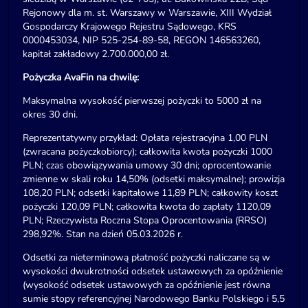
Rejonowy dla m. st. Warszawy w Warszawie, XIII Wydział
Gospodarczy Krajowego Rejestru Sądowego, KRS
0000453034, NIP 525-254-89-58, REGON 146563260,
kapitał zakładowy 2.700.000,00 zł.
Pożyczka AvaFin na chwilę:
Maksymalna wysokość pierwszej pożyczki to 5000 zł na
okres 30 dni.
Reprezentatywny przykład: Opłata rejestracyjna 1,00 PLN
(zwracana pożyczkobiorcy); całkowita kwota pożyczki 1000
PLN; czas obowiązywania umowy 30 dni; oprocentowanie
zmienne w skali roku 14,50% (odsetki maksymalne); prowizja
108,20 PLN; odsetki kapitałowe 11,89 PLN; całkowity koszt
pożyczki 120,09 PLN; całkowita kwota do zapłaty 1120,09
PLN; Rzeczywista Roczna Stopa Oprocentowania (RRSO)
298,92%. Stan na dzień 05.03.2026 r.
Odsetki za nieterminową płatność pożyczki naliczane są w
wysokości dwukrotności odsetek ustawowych za opóźnienie
(wysokość odsetek ustawowych za opóźnienie jest równa
sumie stopy referencyjnej Narodowego Banku Polskiego i 5,5