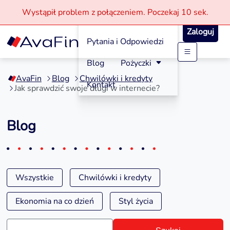
Wystąpił problem z połączeniem.
Poczekaj
10 sek.
Jak aplikować?
Zaloguj
Pytania i Odpowiedzi
Przejdź
Blog
Pożyczki
do
AvaFin
Blog
Chwilówki i kredyty
treści
Kontakt
Jak sprawdzić swoje długi w internecie?
Blog
Wszystkie
Chwilówki i kredyty
Ekonomia na co dzień
Styl życia