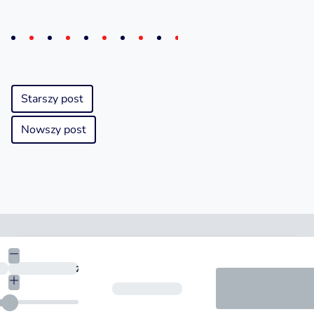
Starszy post
Nowszy post
Kwota
zł
Okres spłaty