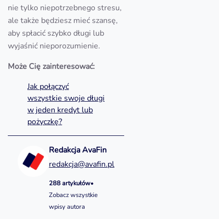
nie tylko niepotrzebnego stresu,
ale także będziesz mieć szansę,
aby spłacić szybko długi lub
wyjaśnić nieporozumienie.
Może Cię zainteresować:
Jak połączyć
wszystkie swoje długi
w jeden kredyt lub
pożyczkę?
Redakcja AvaFin
redakcja@avafin.pl
288 artykułów
•
Zobacz wszystkie
wpisy autora