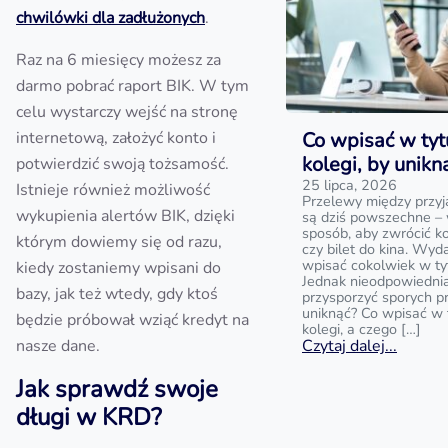
chwilówki dla zadłużonych
.
Raz na 6 miesięcy możesz za
darmo pobrać raport BIK. W tym
celu wystarczy wejść na stronę
internetową, założyć konto i
Co wpisać w tyt
kolegi, by unik
potwierdzić swoją tożsamość.
25 lipca, 2026
Istnieje również możliwość
Przelewy między przyj
wykupienia alertów BIK, dzięki
są dziś powszechne – 
sposób, aby zwrócić k
którym dowiemy się od razu,
czy bilet do kina. Wyd
wpisać cokolwiek w ty
kiedy zostaniemy wpisani do
Jednak nieodpowiedni
bazy, jak też wtedy, gdy ktoś
przysporzyć sporych p
uniknąć? Co wpisać w 
będzie próbował wziąć kredyt na
kolegi, a czego […]
nasze dane.
Czytaj dalej...
Jak sprawdź swoje
długi w KRD?