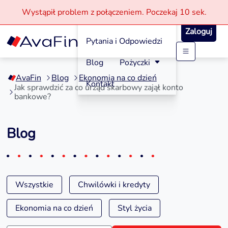
Wystąpił problem z połączeniem.
Poczekaj
10 sek.
Jak aplikować?
Zaloguj
Pytania i Odpowiedzi
Przejdź
Blog
Pożyczki
do
AvaFin
Blog
Ekonomia na co dzień
treści
Kontakt
Jak sprawdzić za co urząd skarbowy zajął konto
bankowe?
Blog
Wszystkie
Chwilówki i kredyty
Ekonomia na co dzień
Styl życia