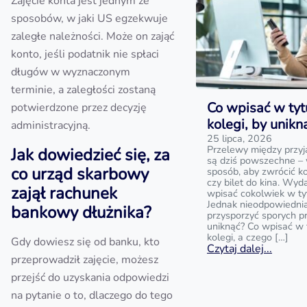
Zajęcie konta jest jednym ze
sposobów, w jaki US egzekwuje
zaległe należności. Może on zająć
konto, jeśli podatnik nie spłaci
długów w wyznaczonym
terminie, a zaległości zostaną
Co wpisać w tyt
potwierdzone przez decyzję
kolegi, by unik
administracyjną.
25 lipca, 2026
Przelewy między przyj
Jak dowiedzieć się, za
są dziś powszechne – 
co urząd skarbowy
sposób, aby zwrócić k
czy bilet do kina. Wyd
zajął rachunek
wpisać cokolwiek w ty
Jednak nieodpowiedni
bankowy dłużnika?
przysporzyć sporych p
uniknąć? Co wpisać w 
kolegi, a czego […]
Gdy dowiesz się od banku, kto
Czytaj dalej...
przeprowadził zajęcie, możesz
przejść do uzyskania odpowiedzi
na pytanie o to, dlaczego do tego