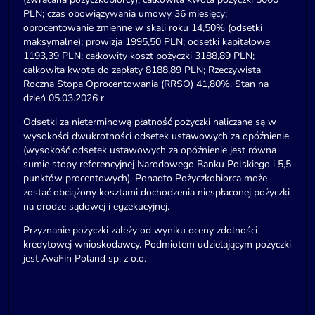
PLN; czas obowiązywania umowy 36 miesięcy;
oprocentowanie zmienne w skali roku 14,50% (odsetki
maksymalne); prowizja 1995,50 PLN; odsetki kapitałowe
1193,39 PLN; całkowity koszt pożyczki 3188,89 PLN;
całkowita kwota do zapłaty 8188,89 PLN; Rzeczywista
Roczna Stopa Oprocentowania (RRSO) 41,80%. Stan na
dzień 05.03.2026 r.
Odsetki za nieterminową płatność pożyczki naliczane są w
wysokości dwukrotności odsetek ustawowych za opóźnienie
(wysokość odsetek ustawowych za opóźnienie jest równa
sumie stopy referencyjnej Narodowego Banku Polskiego i 5,5
punktów procentowych). Ponadto Pożyczkobiorca może
zostać obciążony kosztami dochodzenia niespłaconej pożyczki
na drodze sądowej i egzekucyjnej.
Przyznanie pożyczki zależy od wyniku oceny zdolności
kredytowej wnioskodawcy. Podmiotem udzielającym pożyczki
jest AvaFin Poland sp. z o.o.