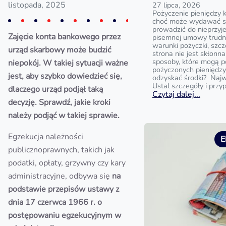
listopada, 2025
27 lipca, 2026
Pożyczenie pieniędzy 
choć może wydawać si
prowadzić do nieprzyj
Zajęcie konta bankowego przez
pisemnej umowy trud
warunki pożyczki, szc
urząd skarbowy może budzić
strona nie jest skłonna
sposoby, które mogą 
niepokój. W takiej sytuacji ważne
pożyczonych pieniędzy?
jest, aby szybko dowiedzieć się,
odzyskać środki? Najw
Ustal szczegóły i przy
dlaczego urząd podjął taką
Czytaj dalej...
decyzję. Sprawdź, jakie kroki
należy podjąć w takiej sprawie.
Egzekucja należności
E
publicznoprawnych, takich jak
podatki, opłaty, grzywny czy kary
administracyjne, odbywa się
na
podstawie przepisów ustawy z
dnia 17 czerwca 1966 r. o
postępowaniu egzekucyjnym w