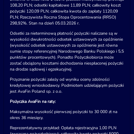
108,20 PLN; odsetki kapitałowe 11,89 PLN; całkowity koszt
pożyczki 120,09 PLN; całkowita kwota do zapłaty 1120,09
PLN; Rzeczywista Roczna Stopa Oprocentowania (RRSO)
298,92%. Stan na dzień 05.03.2026 r.
Odsetki za nieterminową płatność pożyczki naliczane są w
wysokości dwukrotności odsetek ustawowych za opóźnienie
(wysokość odsetek ustawowych za opóźnienie jest równa
sumie stopy referencyjnej Narodowego Banku Polskiego i 5,5
punktów procentowych). Ponadto Pożyczkobiorca może
zostać obciążony kosztami dochodzenia niespłaconej pożyczki
na drodze sądowej i egzekucyjnej.
Przyznanie pożyczki zależy od wyniku oceny zdolności
kredytowej wnioskodawcy. Podmiotem udzielającym pożyczki
jest AvaFin Poland sp. z o.o.
Pożyczka AvaFin na raty:
Maksymalna wysokość pierwszej pożyczki to 30 000 zł na
okres 36 miesięcy.
Reprezentatywny przykład: Opłata rejestracyjna 1,00 PLN
(zwracana pożyczkobiorcy); całkowita kwota pożyczki 5000