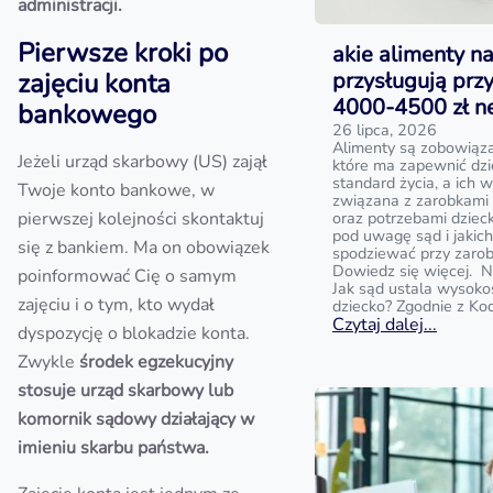
administracji.
Pierwsze kroki po
akie alimenty na
zajęciu konta
przysługują prz
4000-4500 zł n
bankowego
26 lipca, 2026
Alimenty są zobowiąz
Jeżeli urząd skarbowy (US) zajął
które ma zapewnić dz
standard życia, a ich w
Twoje konto bankowe, w
związana z zarobkami
pierwszej kolejności skontaktuj
oraz potrzebami dziecka
pod uwagę sąd i jakic
się z bankiem. Ma on obowiązek
spodziewać przy zaro
Dowiedz się więcej. N
poinformować Cię o samym
Jak sąd ustala wysoko
zajęciu i o tym, kto wydał
dziecko? Zgodnie z Ko
Czytaj dalej...
dyspozycję o blokadzie konta.
Zwykle
środek egzekucyjny
stosuje urząd skarbowy lub
komornik sądowy działający w
imieniu skarbu państwa.