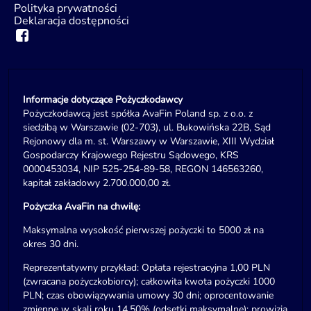
Polityka prywatności
Deklaracja dostępności
Informacje dotyczące Pożyczkodawcy
Pożyczkodawcą jest spółka AvaFin Poland sp. z o.o. z
siedzibą w Warszawie (02-703), ul. Bukowińska 22B, Sąd
Rejonowy dla m. st. Warszawy w Warszawie, XIII Wydział
Gospodarczy Krajowego Rejestru Sądowego, KRS
0000453034, NIP 525-254-89-58, REGON 146563260,
kapitał zakładowy 2.700.000,00 zł.
Pożyczka AvaFin na chwilę:
Maksymalna wysokość pierwszej pożyczki to 5000 zł na
okres 30 dni.
Reprezentatywny przykład: Opłata rejestracyjna 1,00 PLN
(zwracana pożyczkobiorcy); całkowita kwota pożyczki 1000
PLN; czas obowiązywania umowy 30 dni; oprocentowanie
zmienne w skali roku 14,50% (odsetki maksymalne); prowizja