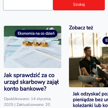
Szukaj
Zobacz też
Ekonomia na co dzień
E
Jak sprawdzić za co
urząd skarbowy zajął
konto bankowe?
Jak odzyskać po
Opublikowano: 14 stycznia,
pieniądze bez 
2025
| Zaktualizowano: 20
koleżanki lub ko