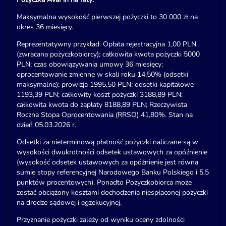
Maksymalna wysokość pierwszej pożyczki to 30 000 zł na
okres 36 miesięcy.
Reprezentatywny przykład: Opłata rejestracyjna 1,00 PLN
(zwracana pożyczkobiorcy); całkowita kwota pożyczki 5000
PLN; czas obowiązywania umowy 36 miesięcy;
oprocentowanie zmienne w skali roku 14,50% (odsetki
maksymalne); prowizja 1995,50 PLN; odsetki kapitałowe
1193,39 PLN; całkowity koszt pożyczki 3188,89 PLN;
całkowita kwota do zapłaty 8188,89 PLN; Rzeczywista
Roczna Stopa Oprocentowania (RRSO) 41,80%. Stan na
dzień 05.03.2026 r.
Odsetki za nieterminową płatność pożyczki naliczane są w
wysokości dwukrotności odsetek ustawowych za opóźnienie
(wysokość odsetek ustawowych za opóźnienie jest równa
sumie stopy referencyjnej Narodowego Banku Polskiego i 5,5
punktów procentowych). Ponadto Pożyczkobiorca może
zostać obciążony kosztami dochodzenia niespłaconej pożyczki
na drodze sądowej i egzekucyjnej.
Przyznanie pożyczki zależy od wyniku oceny zdolności