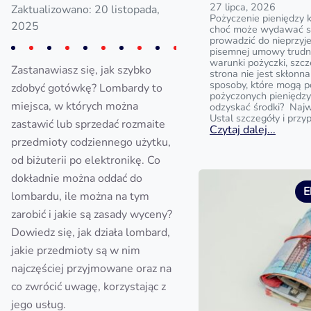
27 lipca, 2026
Zaktualizowano: 20 listopada,
Pożyczenie pieniędzy 
2025
choć może wydawać si
prowadzić do nieprzyj
pisemnej umowy trud
warunki pożyczki, szc
Zastanawiasz się, jak szybko
strona nie jest skłonna
sposoby, które mogą 
zdobyć gotówkę? Lombardy to
pożyczonych pieniędzy?
miejsca, w których można
odzyskać środki? Najw
Ustal szczegóły i przy
zastawić lub sprzedać rozmaite
Czytaj dalej...
przedmioty codziennego użytku,
od biżuterii po elektronikę. Co
dokładnie można oddać do
E
lombardu, ile można na tym
zarobić i jakie są zasady wyceny?
Dowiedz się, jak działa lombard,
jakie przedmioty są w nim
najczęściej przyjmowane oraz na
co zwrócić uwagę, korzystając z
jego usług.