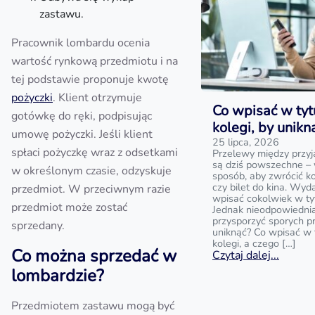
zastawu.
Pracownik lombardu ocenia
wartość rynkową przedmiotu i na
tej podstawie proponuje kwotę
pożyczki
. Klient otrzymuje
Co wpisać w tyt
gotówkę do ręki, podpisując
kolegi, by unik
umowę pożyczki. Jeśli klient
25 lipca, 2026
spłaci pożyczkę wraz z odsetkami
Przelewy między przyj
są dziś powszechne – 
w określonym czasie, odzyskuje
sposób, aby zwrócić k
czy bilet do kina. Wyd
przedmiot. W przeciwnym razie
wpisać cokolwiek w ty
przedmiot może zostać
Jednak nieodpowiedni
przysporzyć sporych p
sprzedany.
uniknąć? Co wpisać w 
kolegi, a czego […]
Co można sprzedać w
Czytaj dalej...
lombardzie?
Przedmiotem zastawu mogą być