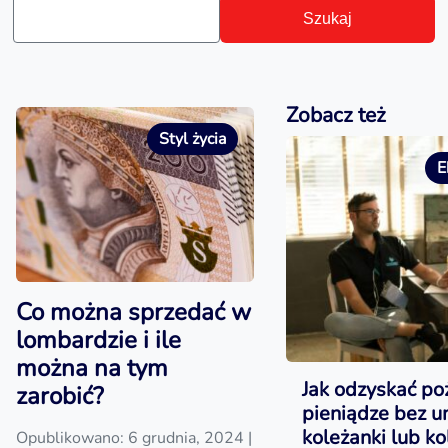
Szukaj
Zobacz też
Styl życia
E
Co można sprzedać w
lombardzie i ile
można na tym
Jak odzyskać po
zarobić?
pieniądze bez 
koleżanki lub ko
Opublikowano: 6 grudnia, 2024
|