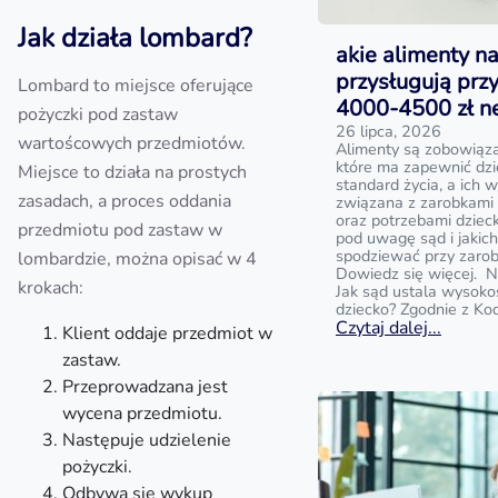
Jak działa lombard?
akie alimenty na
przysługują prz
Lombard to miejsce oferujące
4000-4500 zł n
pożyczki pod zastaw
26 lipca, 2026
wartoścowych przedmiotów.
Alimenty są zobowiąz
które ma zapewnić dz
Miejsce to działa na prostych
standard życia, a ich w
zasadach, a proces oddania
związana z zarobkami
oraz potrzebami dziecka
przedmiotu pod zastaw w
pod uwagę sąd i jakic
spodziewać przy zaro
lombardzie, można opisać w 4
Dowiedz się więcej. N
krokach:
Jak sąd ustala wysoko
dziecko? Zgodnie z Ko
Czytaj dalej...
Klient oddaje przedmiot w
zastaw.
Przeprowadzana jest
wycena przedmiotu.
Następuje udzielenie
pożyczki.
Odbywa się wykup