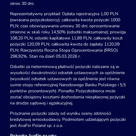
okres 30 dni.
Reprezentatywny przykład: Opłata rejestracyjna 1,00 PLN
(zwracana pożyczkobiorcy); całkowita kwota pożyczki 1000
PLN; czas obowiązywania umowy 30 dni; oprocentowanie
zmienne w skali roku 14,50% (odsetki maksymalne); prowizja
108,20 PLN; odsetki kapitałowe 11,89 PLN; całkowity koszt
pożyczki 120,09 PLN; całkowita kwota do zapłaty 1120,09
PLN; Rzeczywista Roczna Stopa Oprocentowania (RRSO)
298,92%. Stan na dzień 05.03.2026 r.
Odsetki za nieterminową płatność pożyczki naliczane są w
wysokości dwukrotności odsetek ustawowych za opóźnienie
(wysokość odsetek ustawowych za opóźnienie jest równa
sumie stopy referencyjnej Narodowego Banku Polskiego i 5,5
punktów procentowych). Ponadto Pożyczkobiorca może
zostać obciążony kosztami dochodzenia niespłaconej pożyczki
na drodze sądowej i egzekucyjnej.
Przyznanie pożyczki zależy od wyniku oceny zdolności
kredytowej wnioskodawcy. Podmiotem udzielającym pożyczki
jest AvaFin Poland sp. z o.o.
Pożyczka AvaFin na raty: