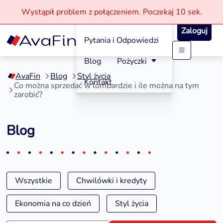
Wystąpił problem z połączeniem.
Poczekaj
10 sek.
Jak aplikować?
Zaloguj
Pytania i Odpowiedzi
Przejdź
Blog
Pożyczki
do
AvaFin
Blog
Styl życia
treści
Kontakt
Co można sprzedać w lombardzie i ile można na tym
zarobić?
Blog
Wszystkie
Chwilówki i kredyty
Ekonomia na co dzień
Styl życia