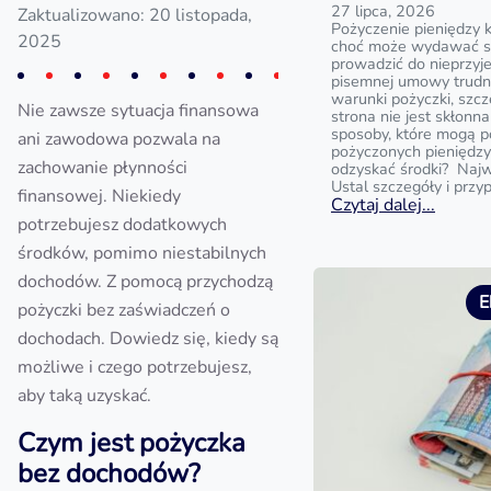
27 lipca, 2026
Zaktualizowano: 20 listopada,
Pożyczenie pieniędzy 
2025
choć może wydawać si
prowadzić do nieprzyj
pisemnej umowy trud
warunki pożyczki, szc
Nie zawsze sytuacja finansowa
strona nie jest skłonna
sposoby, które mogą 
ani zawodowa pozwala na
pożyczonych pieniędzy?
zachowanie płynności
odzyskać środki? Najw
Ustal szczegóły i przy
finansowej. Niekiedy
Czytaj dalej...
potrzebujesz dodatkowych
środków, pomimo niestabilnych
dochodów. Z pomocą przychodzą
E
pożyczki bez zaświadczeń o
dochodach. Dowiedz się, kiedy są
możliwe i czego potrzebujesz,
aby taką uzyskać.
Czym jest pożyczka
bez dochodów?