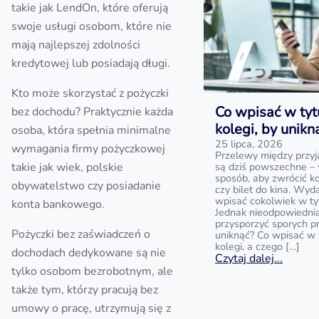
takie jak LendOn, które oferują
swoje usługi osobom, które nie
mają najlepszej zdolności
kredytowej lub posiadają długi.
Kto może skorzystać z pożyczki
Co wpisać w tyt
bez dochodu? Praktycznie każda
kolegi, by unik
osoba, która spełnia minimalne
25 lipca, 2026
wymagania firmy pożyczkowej
Przelewy między przyj
takie jak wiek, polskie
są dziś powszechne – 
sposób, aby zwrócić k
obywatelstwo czy posiadanie
czy bilet do kina. Wyd
wpisać cokolwiek w ty
konta bankowego.
Jednak nieodpowiedni
przysporzyć sporych p
Pożyczki bez zaświadczeń o
uniknąć? Co wpisać w 
kolegi, a czego […]
dochodach dedykowane są nie
Czytaj dalej...
tylko osobom bezrobotnym, ale
także tym, którzy pracują bez
umowy o pracę, utrzymują się z