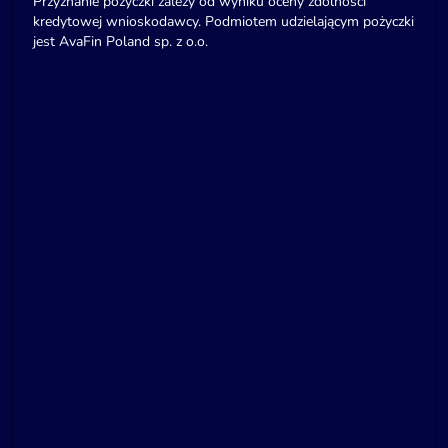
Przyznanie pożyczki zależy od wyniku oceny zdolności
kredytowej wnioskodawcy. Podmiotem udzielającym pożyczki
jest AvaFin Poland sp. z o.o.