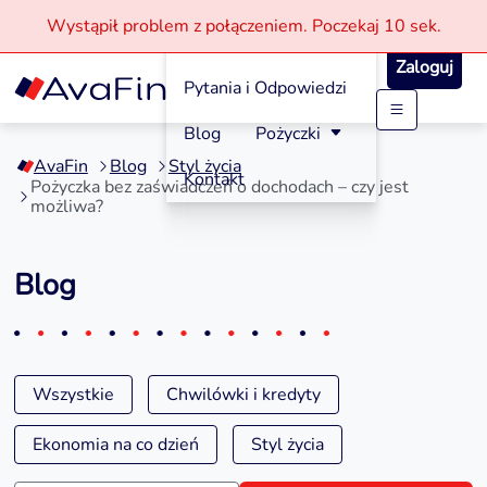
Wystąpił problem z połączeniem.
Poczekaj
10 sek.
Jak aplikować?
Zaloguj
Pytania i Odpowiedzi
Przejdź
Blog
Pożyczki
do
AvaFin
Blog
Styl życia
treści
Kontakt
Pożyczka bez zaświadczeń o dochodach – czy jest
możliwa?
Blog
Wszystkie
Chwilówki i kredyty
Ekonomia na co dzień
Styl życia