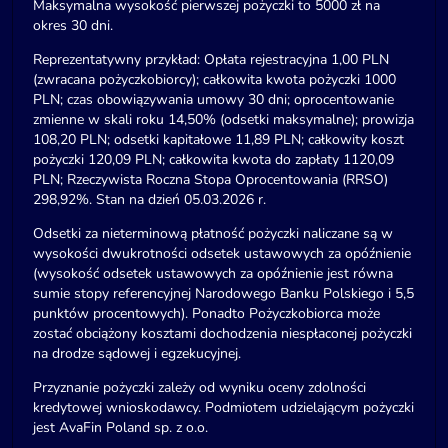
Maksymalna wysokość pierwszej pożyczki to 5000 zł na
okres 30 dni.
Reprezentatywny przykład: Opłata rejestracyjna 1,00 PLN
(zwracana pożyczkobiorcy); całkowita kwota pożyczki 1000
PLN; czas obowiązywania umowy 30 dni; oprocentowanie
zmienne w skali roku 14,50% (odsetki maksymalne); prowizja
108,20 PLN; odsetki kapitałowe 11,89 PLN; całkowity koszt
pożyczki 120,09 PLN; całkowita kwota do zapłaty 1120,09
PLN; Rzeczywista Roczna Stopa Oprocentowania (RRSO)
298,92%. Stan na dzień 05.03.2026 r.
Odsetki za nieterminową płatność pożyczki naliczane są w
wysokości dwukrotności odsetek ustawowych za opóźnienie
(wysokość odsetek ustawowych za opóźnienie jest równa
sumie stopy referencyjnej Narodowego Banku Polskiego i 5,5
punktów procentowych). Ponadto Pożyczkobiorca może
zostać obciążony kosztami dochodzenia niespłaconej pożyczki
na drodze sądowej i egzekucyjnej.
Przyznanie pożyczki zależy od wyniku oceny zdolności
kredytowej wnioskodawcy. Podmiotem udzielającym pożyczki
jest AvaFin Poland sp. z o.o.