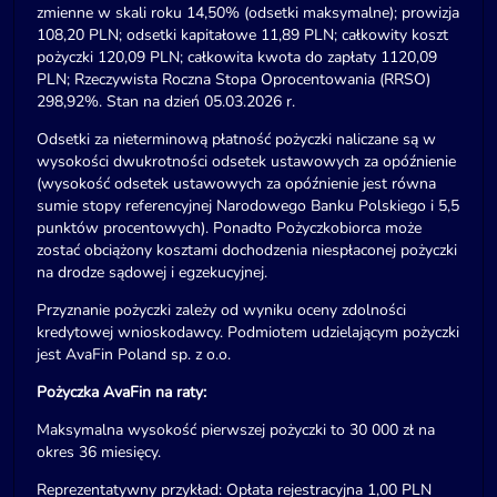
zmienne w skali roku 14,50% (odsetki maksymalne); prowizja
108,20 PLN; odsetki kapitałowe 11,89 PLN; całkowity koszt
pożyczki 120,09 PLN; całkowita kwota do zapłaty 1120,09
PLN; Rzeczywista Roczna Stopa Oprocentowania (RRSO)
298,92%. Stan na dzień 05.03.2026 r.
Odsetki za nieterminową płatność pożyczki naliczane są w
wysokości dwukrotności odsetek ustawowych za opóźnienie
(wysokość odsetek ustawowych za opóźnienie jest równa
sumie stopy referencyjnej Narodowego Banku Polskiego i 5,5
punktów procentowych). Ponadto Pożyczkobiorca może
zostać obciążony kosztami dochodzenia niespłaconej pożyczki
na drodze sądowej i egzekucyjnej.
Przyznanie pożyczki zależy od wyniku oceny zdolności
kredytowej wnioskodawcy. Podmiotem udzielającym pożyczki
jest AvaFin Poland sp. z o.o.
Pożyczka AvaFin na raty:
Maksymalna wysokość pierwszej pożyczki to 30 000 zł na
okres 36 miesięcy.
Reprezentatywny przykład: Opłata rejestracyjna 1,00 PLN