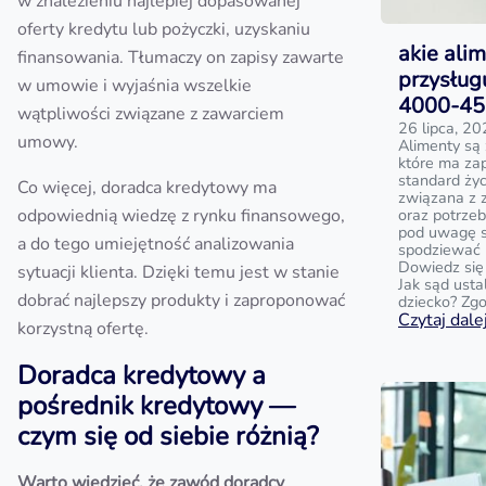
w znalezieniu najlepiej dopasowanej
oferty kredytu lub pożyczki, uzyskaniu
akie ali
finansowania. Tłumaczy on zapisy zawarte
przysług
w umowie i wyjaśnia wszelkie
4000-450
wątpliwości związane z zawarciem
26 lipca, 2
umowy.
Alimenty są
które ma za
standard życ
Co więcej, doradca kredytowy ma
związana z 
odpowiednią wiedzę z rynku finansowego,
oraz potrzeb
pod uwagę są
a do tego umiejętność analizowania
spodziewać 
Dowiedz się
sytuacji klienta. Dzięki temu jest w stanie
Jak sąd ust
dobrać najlepszy produkty i zaproponować
dziecko? Zg
Czytaj dalej
korzystną ofertę.
Doradca kredytowy a
pośrednik kredytowy —
czym się od siebie różnią?
Warto wiedzieć, że zawód doradcy