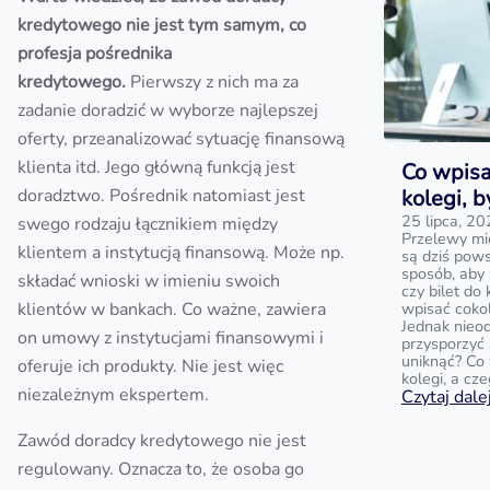
kredytowego nie jest tym samym, co
profesja pośrednika
kredytowego.
Pierwszy z nich ma za
zadanie doradzić w wyborze najlepszej
oferty, przeanalizować sytuację finansową
klienta itd. Jego główną funkcją jest
Co wpisa
doradztwo. Pośrednik natomiast jest
kolegi, 
25 lipca, 2
swego rodzaju łącznikiem między
Przelewy mi
klientem a instytucją finansową. Może np.
są dziś pow
sposób, aby
składać wnioski w imieniu swoich
czy bilet do
klientów w bankach. Co ważne, zawiera
wpisać cokol
Jednak nieo
on umowy z instytucjami finansowymi i
przysporzyć 
uniknąć? Co 
oferuje ich produkty. Nie jest więc
kolegi, a cz
niezależnym ekspertem.
Czytaj dalej
Zawód doradcy kredytowego nie jest
regulowany. Oznacza to, że osoba go