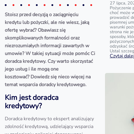
27 lipca, 2
Pożyczenie p
choć może w
Stoisz przed decyzją o zaciągnięciu
prowadzić do
kredytu lub pożyczki, ale nie wiesz, jaką
pisemnej u
warunki poży
ofertę wybrać? Obawiasz się
strona nie j
sposoby, kt
skomplikowanych formalności oraz
pożyczonych 
niezrozumiałych informacji zawartych w
odzyskać śr
Ustal szczeg
umowie? W takiej sytuacji może pomóc Ci
Czytaj dalej
doradca kredytowy. Czy warto skorzystać
jego usług i ile mogą one
kosztować? Dowiedz się nieco więcej na
temat wsparcia doradcy kredytowego.
Kim jest doradca
kredytowy?
Doradca kredytowy to ekspert analizujący
zdolność kredytową, udzielający wsparcia