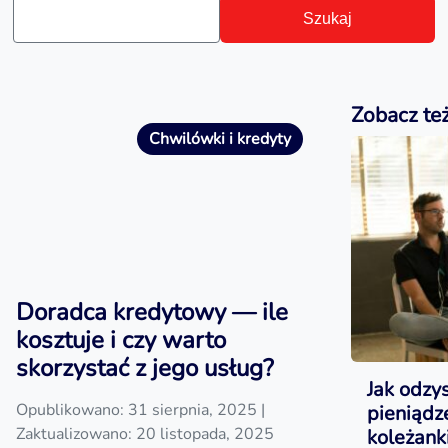
Szukaj
Zobacz te
Chwilówki i kredyty
Doradca kredytowy — ile
kosztuje i czy warto
skorzystać z jego usług?
Jak odzy
Opublikowano: 31 sierpnia, 2025
|
pieniąd
Zaktualizowano: 20 listopada, 2025
koleżanki