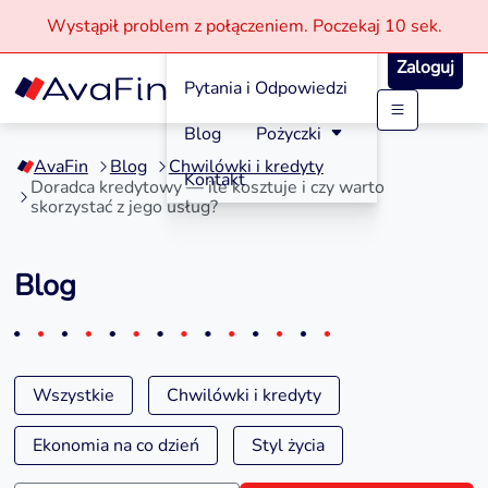
Wystąpił problem z połączeniem.
Poczekaj
10 sek.
Jak aplikować?
Zaloguj
Pytania i Odpowiedzi
Przejdź
Blog
Pożyczki
do
AvaFin
Blog
Chwilówki i kredyty
treści
Kontakt
Doradca kredytowy — ile kosztuje i czy warto
skorzystać z jego usług?
Blog
Wszystkie
Chwilówki i kredyty
Ekonomia na co dzień
Styl życia