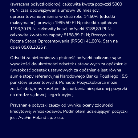
(zwracana pożyczkobiorcy); całkowita kwota pożyczki 5000
PLN; czas obowiązywania umowy 36 miesięcy;
oprocentowanie zmienne w skali roku 14,50% (odsetki
maksymalne); prowizja 1995,50 PLN; odsetki kapitałowe
1193,39 PLN; całkowity koszt pożyczki 3188,89 PLN;
całkowita kwota do zapłaty 8188,89 PLN; Rzeczywista
Roczna Stopa Oprocentowania (RRSO) 41,80%. Stan na
dzień 05.03.2026 r.
Odsetki za nieterminową płatność pożyczki naliczane są w
wysokości dwukrotności odsetek ustawowych za opóźnienie
(wysokość odsetek ustawowych za opóźnienie jest równa
sumie stopy referencyjnej Narodowego Banku Polskiego i 5,5
punktów procentowych). Ponadto Pożyczkobiorca może
zostać obciążony kosztami dochodzenia niespłaconej pożyczki
na drodze sądowej i egzekucyjnej.
Przyznanie pożyczki zależy od wyniku oceny zdolności
kredytowej wnioskodawcy. Podmiotem udzielającym pożyczki
jest AvaFin Poland sp. z o.o.