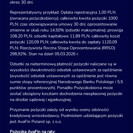
okres 30 dni.
Reprezentatywny przykład: Opłata rejestracyjna 1,00 PLN
(zwracana pożyczkobiorcy); całkowita kwota pożyczki 1000
PLN; czas obowiązywania umowy 30 dni; oprocentowanie
zmienne w skali roku 14,50% (odsetki maksymalne); prowizja
108,20 PLN; odsetki kapitałowe 11,89 PLN; całkowity koszt
pożyczki 120,09 PLN; całkowita kwota do zapłaty 1120,09
PLN; Rzeczywista Roczna Stopa Oprocentowania (RRSO)
298,92%. Stan na dzień 05.03.2026 r.
Odsetki za nieterminową płatność pożyczki naliczane są w
wysokości dwukrotności odsetek ustawowych za opóźnienie
(wysokość odsetek ustawowych za opóźnienie jest równa
sumie stopy referencyjnej Narodowego Banku Polskiego i 5,5
punktów procentowych). Ponadto Pożyczkobiorca może
zostać obciążony kosztami dochodzenia niespłaconej pożyczki
na drodze sądowej i egzekucyjnej.
Przyznanie pożyczki zależy od wyniku oceny zdolności
kredytowej wnioskodawcy. Podmiotem udzielającym pożyczki
jest AvaFin Poland sp. z o.o.
Pożyczka AvaFin na raty: