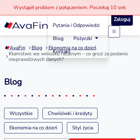
Wystąpił problem z połączeniem.
Poczekaj
10 sek.
Jak aplikować?
Zaloguj
Pytania i Odpowiedzi
Przejdź
Blog
Pożyczki
do
AvaFin
Blog
Ekonomia na co dzień
treści
Kontakt
Kłamstwo we wniosku ratalnym – co grozi za podanie
nieprawdziwych danych?
Blog
Wszystkie
Chwilówki i kredyty
Ekonomia na co dzień
Styl życia