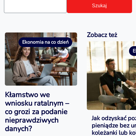
Szukaj
Zobacz też
Ekonomia na co dzień
E
Kłamstwo we
wniosku ratalnym –
co grozi za podanie
Jak odzyskać po
nieprawdziwych
pieniądze bez 
danych?
koleżanki lub ko