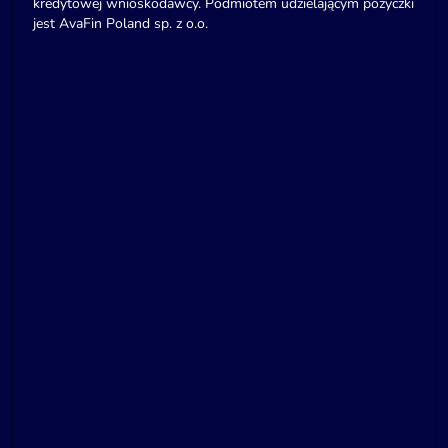
kredytowej wnioskodawcy. Podmiotem udzielającym pożyczki
jest AvaFin Poland sp. z o.o.