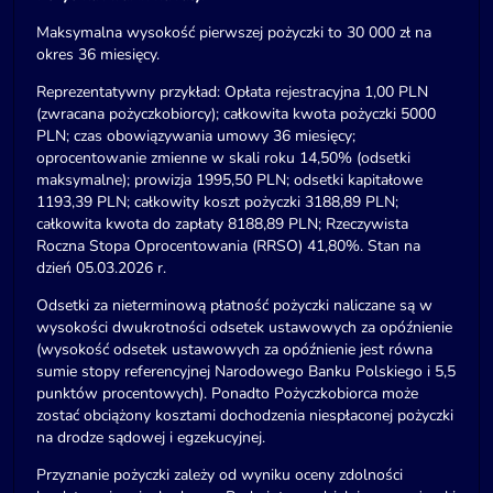
Maksymalna wysokość pierwszej pożyczki to 30 000 zł na
okres 36 miesięcy.
Reprezentatywny przykład: Opłata rejestracyjna 1,00 PLN
(zwracana pożyczkobiorcy); całkowita kwota pożyczki 5000
PLN; czas obowiązywania umowy 36 miesięcy;
oprocentowanie zmienne w skali roku 14,50% (odsetki
maksymalne); prowizja 1995,50 PLN; odsetki kapitałowe
1193,39 PLN; całkowity koszt pożyczki 3188,89 PLN;
całkowita kwota do zapłaty 8188,89 PLN; Rzeczywista
Roczna Stopa Oprocentowania (RRSO) 41,80%. Stan na
dzień 05.03.2026 r.
Odsetki za nieterminową płatność pożyczki naliczane są w
wysokości dwukrotności odsetek ustawowych za opóźnienie
(wysokość odsetek ustawowych za opóźnienie jest równa
sumie stopy referencyjnej Narodowego Banku Polskiego i 5,5
punktów procentowych). Ponadto Pożyczkobiorca może
zostać obciążony kosztami dochodzenia niespłaconej pożyczki
na drodze sądowej i egzekucyjnej.
Przyznanie pożyczki zależy od wyniku oceny zdolności