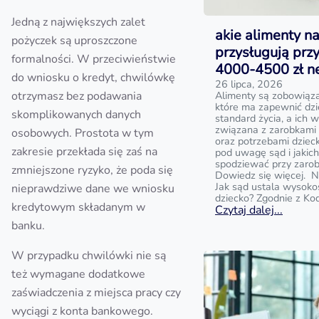
Jedną z największych zalet
akie alimenty na
pożyczek są uproszczone
przysługują prz
formalności. W przeciwieństwie
4000-4500 zł n
do wniosku o kredyt, chwilówkę
26 lipca, 2026
otrzymasz bez podawania
Alimenty są zobowiąz
które ma zapewnić dz
skomplikowanych danych
standard życia, a ich w
związana z zarobkami
osobowych. Prostota w tym
oraz potrzebami dziecka
zakresie przekłada się zaś na
pod uwagę sąd i jakic
spodziewać przy zaro
zmniejszone ryzyko, że poda się
Dowiedz się więcej. N
Jak sąd ustala wysoko
nieprawdziwe dane we wniosku
dziecko? Zgodnie z Ko
kredytowym składanym w
Czytaj dalej...
banku.
W przypadku chwilówki nie są
też wymagane dodatkowe
zaświadczenia z miejsca pracy czy
wyciągi z konta bankowego.