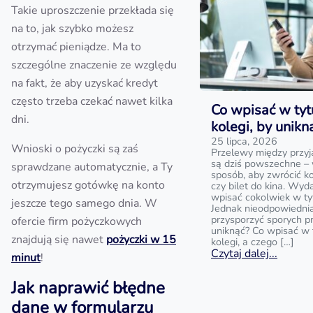
Takie uproszczenie przekłada się
na to, jak szybko możesz
otrzymać pieniądze. Ma to
szczególne znaczenie ze względu
na fakt, że aby uzyskać kredyt
często trzeba czekać nawet kilka
Co wpisać w tyt
dni.
kolegi, by unik
25 lipca, 2026
Wnioski o pożyczki są zaś
Przelewy między przyj
są dziś powszechne – 
sprawdzane automatycznie, a Ty
sposób, aby zwrócić k
otrzymujesz gotówkę na konto
czy bilet do kina. Wyd
wpisać cokolwiek w ty
jeszcze tego samego dnia. W
Jednak nieodpowiedni
przysporzyć sporych p
ofercie firm pożyczkowych
uniknąć? Co wpisać w 
znajdują się nawet
pożyczki w 15
kolegi, a czego […]
Czytaj dalej...
minut
!
Jak naprawić błędne
dane w formularzu