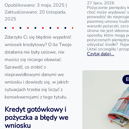
27 lipca, 2026
Opublikowano: 3 maja, 2025
|
Pożyczenie pieniędzy 
Zaktualizowano: 20 listopada,
choć może wydawać si
prowadzić do nieprzyj
2025
pisemnej umowy trud
warunki pożyczki, szc
strona nie jest skłonna
sposoby, które mogą 
Zdarzyło Ci się błędnie wypełnić
pożyczonych pieniędzy?
wniosek kredytowy? O ile Twoje
odzyskać środki? Najw
Ustal szczegóły i przy
działania nie były celowe, nie
Czytaj dalej...
musisz się niczego obawiać.
Sprawdź, co zrobić z
nieprawidłowymi danymi we
E
wniosku i dowiedz się, w jakich
sytuacjach trzeba się liczyć z
konsekwencjami z tego tytułu.
Kredyt gotówkowy i
pożyczka a błędy we
wniosku