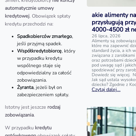
Śmierć kredytobiorcy
nie kończy
automatycznie umowy
akie alimenty na
kredytowej
. Obowiązek spłaty
przysługują prz
kredytu przechodzi na:
4000-4500 zł n
26 lipca, 2026
Spadkobierców zmarłego
,
Alimenty są zobowiąz
jeśli przyjmą spadek.
które ma zapewnić dz
standard życia, a ich w
Współkredytobiorcę
, który
związana z zarobkami
w przypadku kredytu
oraz potrzebami dziecka
pod uwagę sąd i jakic
wspólnego staje się
spodziewać przy zaro
odpowiedzialny za całość
Dowiedz się więcej. N
Jak sąd ustala wysoko
zobowiązania.
dziecko? Zgodnie z Ko
Żyranta
, jeżeli był on
Czytaj dalej...
zabezpieczeniem spłaty.
Istotny jest jeszcze
rodzaj
zobowiązania
.
W przypadku
kredytu
gotówkowego
obowiązek spłaty