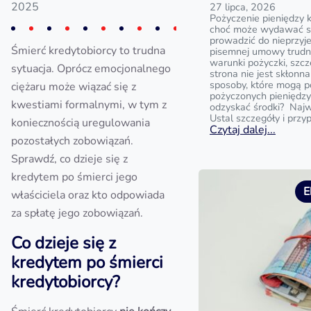
2025
27 lipca, 2026
Pożyczenie pieniędzy 
choć może wydawać si
prowadzić do nieprzyj
Śmierć kredytobiorcy to trudna
pisemnej umowy trud
warunki pożyczki, szc
sytuacja. Oprócz emocjonalnego
strona nie jest skłonna
sposoby, które mogą 
ciężaru może wiązać się z
pożyczonych pieniędzy?
kwestiami formalnymi, w tym z
odzyskać środki? Najw
Ustal szczegóły i przy
koniecznością uregulowania
Czytaj dalej...
pozostałych zobowiązań.
Sprawdź, co dzieje się z
kredytem po śmierci jego
E
właściciela oraz kto odpowiada
za spłatę jego zobowiązań.
Co dzieje się z
kredytem po śmierci
kredytobiorcy?