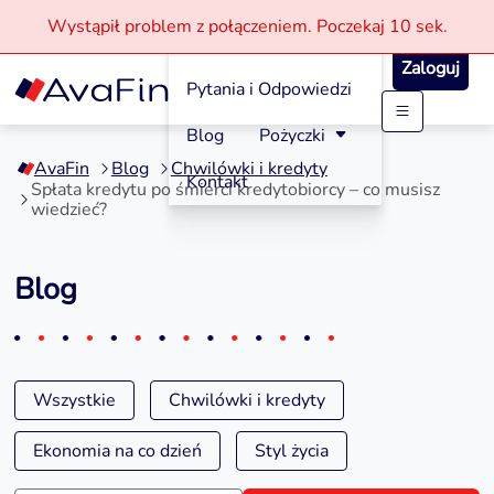
Wystąpił problem z połączeniem.
Poczekaj
10 sek.
Jak aplikować?
Zaloguj
Pytania i Odpowiedzi
Przejdź
Blog
Pożyczki
do
AvaFin
Blog
Chwilówki i kredyty
treści
Kontakt
Spłata kredytu po śmierci kredytobiorcy – co musisz
wiedzieć?
Blog
Wszystkie
Chwilówki i kredyty
Ekonomia na co dzień
Styl życia