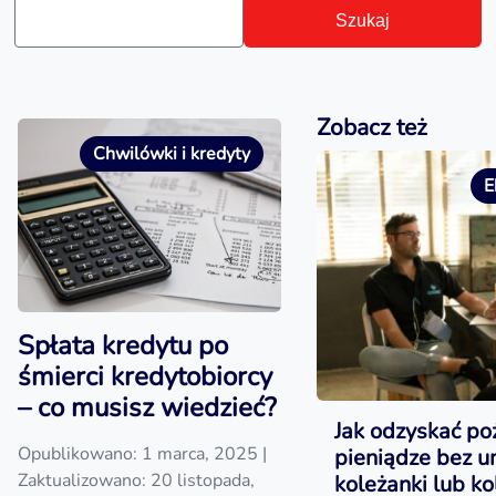
Szukaj
Zobacz też
Chwilówki i kredyty
E
Spłata kredytu po
śmierci kredytobiorcy
– co musisz wiedzieć?
Jak odzyskać po
Opublikowano: 1 marca, 2025
|
pieniądze bez 
Zaktualizowano: 20 listopada,
koleżanki lub ko