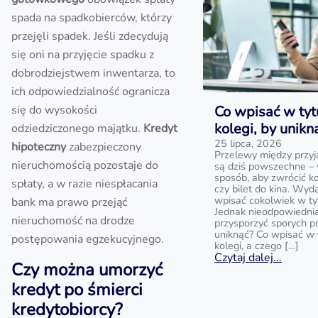
spada na spadkobierców, którzy
przejęli spadek. Jeśli zdecydują
się oni na przyjęcie spadku z
dobrodziejstwem inwentarza, to
ich odpowiedzialność ogranicza
się do wysokości
Co wpisać w tyt
kolegi, by unik
odziedziczonego majątku.
Kredyt
25 lipca, 2026
hipoteczny
zabezpieczony
Przelewy między przyj
nieruchomością pozostaje do
są dziś powszechne – 
sposób, aby zwrócić k
spłaty, a w razie niespłacania
czy bilet do kina. Wyd
wpisać cokolwiek w ty
bank ma prawo przejąć
Jednak nieodpowiedni
nieruchomość na drodze
przysporzyć sporych p
uniknąć? Co wpisać w 
postępowania egzekucyjnego.
kolegi, a czego […]
Czytaj dalej...
Czy można umorzyć
kredyt po śmierci
kredytobiorcy?