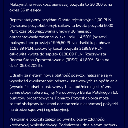
Maksymalna wysokość pierwszej pożyczki to 30 000 zł na
okres 36 miesięcy.
Reprezentatywny przykład: Opłata rejestracyjna 1,00 PLN
(zwracana pożyczkobiorcy); całkowita kwota pożyczki 5000
PLN; czas obowiązywania umowy 36 miesięcy;
oprocentowanie zmienne w skali roku 14,50% (odsetki
maksymalne); prowizja 1995,50 PLN; odsetki kapitałowe
1193,39 PLN; całkowity koszt pożyczki 3188,89 PLN;
całkowita kwota do zapłaty 8188,89 PLN; Rzeczywista
Roczna Stopa Oprocentowania (RRSO) 41,80%. Stan na
dzień 05.03.2026 r.
Odsetki za nieterminową płatność pożyczki naliczane są w
wysokości dwukrotności odsetek ustawowych za opóźnienie
(wysokość odsetek ustawowych za opóźnienie jest równa
sumie stopy referencyjnej Narodowego Banku Polskiego i 5,5
punktów procentowych). Ponadto Pożyczkobiorca może
zostać obciążony kosztami dochodzenia niespłaconej pożyczki
na drodze sądowej i egzekucyjnej.
Przyznanie pożyczki zależy od wyniku oceny zdolności
kredytowej wnioskodawcy. Podmiotem udzielającym pożyczki