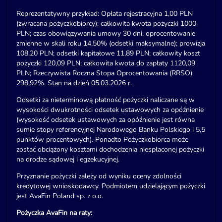
Reprezentatywny przykład: Opłata rejestracyjna 1,00 PLN
(zwracana pożyczkobiorcy); całkowita kwota pożyczki 1000
PLN; czas obowiązywania umowy 30 dni; oprocentowanie
zmienne w skali roku 14,50% (odsetki maksymalne); prowizja
108,20 PLN; odsetki kapitałowe 11,89 PLN; całkowity koszt
pożyczki 120,09 PLN; całkowita kwota do zapłaty 1120,09
PLN; Rzeczywista Roczna Stopa Oprocentowania (RRSO)
298,92%. Stan na dzień 05.03.2026 r.
Odsetki za nieterminową płatność pożyczki naliczane są w
wysokości dwukrotności odsetek ustawowych za opóźnienie
(wysokość odsetek ustawowych za opóźnienie jest równa
sumie stopy referencyjnej Narodowego Banku Polskiego i 5,5
punktów procentowych). Ponadto Pożyczkobiorca może
zostać obciążony kosztami dochodzenia niespłaconej pożyczki
na drodze sądowej i egzekucyjnej.
Przyznanie pożyczki zależy od wyniku oceny zdolności
kredytowej wnioskodawcy. Podmiotem udzielającym pożyczki
jest AvaFin Poland sp. z o.o.
Pożyczka AvaFin na raty: